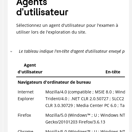
Agents
d'utilisateur
Sélectionnez un agent d'utilisateur pour l'examen à
utiliser lors de l'exploration du site.
Le tableau indique l'en-tête d'agent d'utilisateur envoyé pour
Agent
d'utilisateur
En-tête
Navigateurs d'ordinateur de bureau
Internet
Mozilla/4.0 (compatible ; MSIE 8.0 ;
Window
Explorer
Trident/4.0 ; .NET CLR 2.0.50727 ; SLCC2 ; .
CLR 3.0.30729 ; Media Center PC 6.0 ; Tablet
Firefox
Mozilla/5.0 (
Windows
™
; U ;
Windows NT
™
6.
Gecko/20101203 Firefox/3.6.13
Chrome
Mozilla/5.0 (
Windows
™
; U ;
Windows NT
™
6