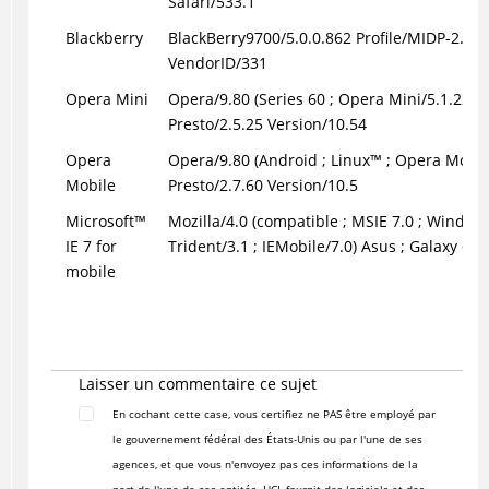
Safari/533.1
Blackberry
BlackBerry9700/5.0.0.862 Profile/MIDP-2.1 
VendorID/331
Opera Mini
Opera/9.80 (Series 60 ; Opera Mini/5.1.22784
Presto/2.5.25 Version/10.54
Opera
Opera/9.80 (Android ;
Linux
™
; Opera Mobi/
Mobile
Presto/2.7.60 Version/10.5
Microsoft
™
Mozilla/4.0 (compatible ; MSIE 7.0 ;
Window
IE 7 for
Trident/3.1 ; IEMobile/7.0) Asus ; Galaxy 6
mobile
Laisser un commentaire ce sujet
En cochant cette case, vous certifiez ne PAS être employé par
le gouvernement fédéral des États-Unis ou par l'une de ses
agences, et que vous n'envoyez pas ces informations de la