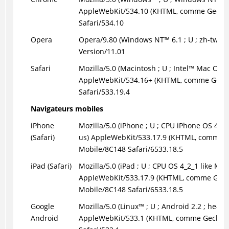
AppleWebKit/534.10 (KHTML, comme Gecko)
Safari/534.10
Opera
Opera/9.80 (
Windows NT
™
6.1 ; U ; zh-tw) P
Version/11.01
Safari
Mozilla/5.0 (Macintosh ; U ;
Intel
™
Mac OS X 
AppleWebKit/534.16+ (KHTML, comme Gecko)
Safari/533.19.4
Navigateurs mobiles
iPhone
Mozilla/5.0 (iPhone ; U ; CPU iPhone OS 4_
(Safari)
us) AppleWebKit/533.17.9 (KHTML, comme Ge
Mobile/8C148 Safari/6533.18.5
iPad (Safari)
Mozilla/5.0 (iPad ; U ; CPU OS 4_2_1 like Mac 
AppleWebKit/533.17.9 (KHTML, comme Gecko
Mobile/8C148 Safari/6533.18.5
Google
Mozilla/5.0 (
Linux
™
; U ; Android 2.2 ; he-il
Android
AppleWebKit/533.1 (KHTML, comme Gecko) V