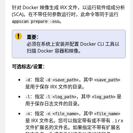
针对 Docker 映像生成
IRX
文件，以运行软件组成分析
(SCA)。在不带任何参数运行时，此命令等同于运行
。
appscan
prepare -oso
重要：
必须在系统上安装并配置 Docker CLI 工具以
扫描 Docker 容器和映像。
可选标志/设置：
：指定
，其中
-d
-d <save_path>
<save_path>
是用于保存
IRX
文件的目录。
：指定
，其中
是
-l
-l <log_path>
<log_path>
用于保存日志文件的目录。
：指定
，其中
-n
-n <file_name>
<file_name>
是
IRX
文件名。您可以指定带有或不带有
.irx
文件扩展名的文件名。如果指定不带有扩展名