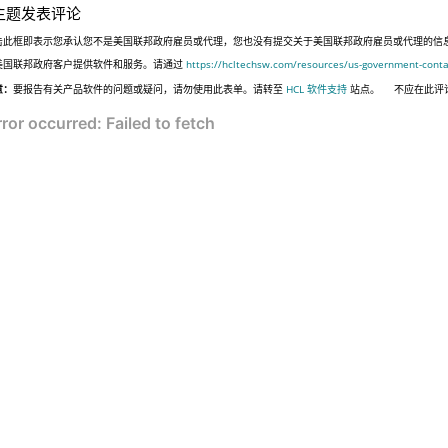
主题发表评论
击此框即表示您承认您不是美国联邦政府雇员或代理，您也没有提交关于美国联邦政府雇员或代理的信息，或代表
美国联邦政府客户提供软件和服务。请通过
https://hcltechsw.com/resources/us-government-conta
意：
要报告有关产品软件的问题或疑问，请勿使用此表单。请转至
HCL 软件支持
站点。
不应在此评