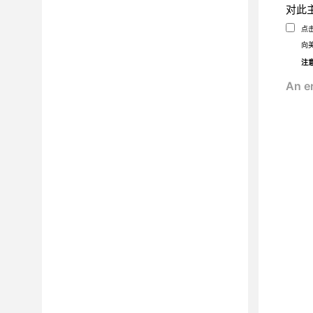
对此
点
向
注