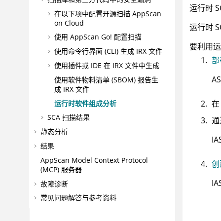
运行时 
在以下项中配置开源扫描
AppScan
on Cloud
运行时 
使用
AppScan Go!
配置扫描
要利用运
使用命令行界面 (CLI) 生成
IRX
文件
部
使用插件或 IDE 在
IRX
文件中生成
A
使用软件物料清单 (SBOM) 报告生
成
IRX
文件
运行时软件组成分析
SCA 扫描结果
通
静态分析
I
结果
AppScan
Model Context Protocol
创
(MCP) 服务器
I
故障诊断
常见问题解答与参考资料