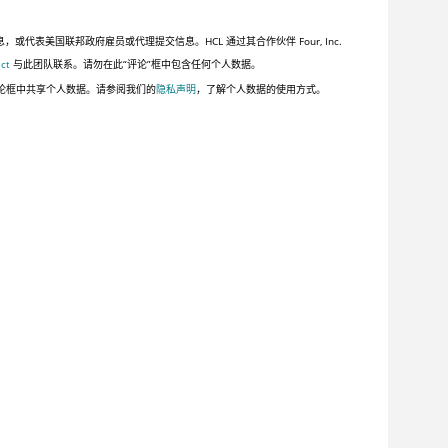
美国联邦政府雇员或代理提交信息。HCL 通过其合作伙伴 Four, Inc.
ct
与此团队联系。请勿在此“评论”框中包含任何个人数据。
论框中共享个人数据。请参阅我们的
隐私声明
，了解个人数据的使用方式。