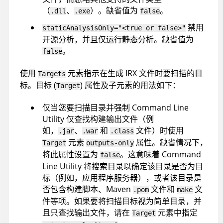
（
、
）。缺省值为
。
.dll
.exe
false
禁用
staticAnalysisOnly="<true or false>"
开源分析，并且仅运行静态分析。缺省值为
。
false
使用
元素指示在生成
IRX
文件时要扫描的目
Targets
标。目标 (
) 属性及子元素的用法如下：
Target
仅当您要扫描目录并强制
Command Line
Utility
仅查找构建输出文件（例
如，
、
和
文件）时使用
.jar
.war
.class
元素
属性。缺省情况下，
Target
outputs-only
将此属性设置为
。这意味着
Command
false
Line Utility
将搜索目录以确定该目录是否为目
标（例如，应用程序服务器），或者该目录是
否包含构建脚本、Maven
文件和
文
.pom
make
件等项。如果要将扫描目标视为简单目录，并
且只查找输出文件，请在
元素中指定
Target