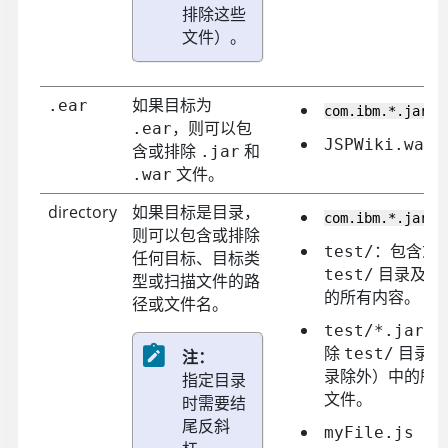
排除这些
文件）。
如果目标为
.ear
com.ibm.*.jar
，则可以包
.ear
JSPWiki.war
含或排除
和
.jar
文件。
.war
directory
如果目标是目录，
com.ibm.*.jar
则可以包含或排除
：包含或
test/
任何目标、目标类
目录及其
test/
型或扫描文件的路
的所有内容。
径或文件名。
：
test/*.jar
除
目录（
test/
注：
录除外）中的所
指定目录
文件。
时需要结
尾反斜
myFile.js