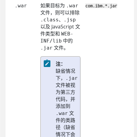
如果目标为
.war
.war
com.ibm.*.jar
文件，则可以排除
、
.class
.jsp
以及 JavaScript 文
件类型和
WEB-
中的
INF/lib
文件。
.jar
注：
缺省情况
下，
.jar
文件被视
为第三方
代码，并
添加到
文
.war
件的类路
径（缺省
情况下会