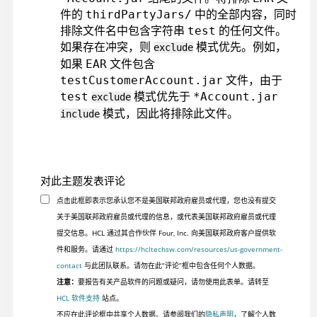
件的
中的全部内容，同时
thirdPartyJars/
排除文件名中包含字符串
的任何文件。
test
如果存在冲突，则
模式优先。例如，
exclude
如果
文件包含
EAR
文件，由于
testCustomerAccount.jar
模式优先于
test
*Account.jar
exclude
模式，因此将排除此文件。
include
对此主题发表评论
点击此框即表示您承认您不是美国联邦政府雇员或代理，您也没有提交
关于美国联邦政府雇员或代理的信息，或代表美国联邦政府雇员或代理
提交信息。HCL 通过其合作伙伴 Four, Inc. 向美国联邦政府客户提供软
件和服务。请通过
https://hcltechsw.com/resources/us-government-
contact
与此团队联系。请勿在此“评论”框中包含任何个人数据。
注意：
要报告有关产品软件的问题或疑问，请勿使用此表单。请转至
HCL 软件支持
站点。
不应在此评论框中共享个人数据。请参阅我们的
隐私声明
，了解个人数