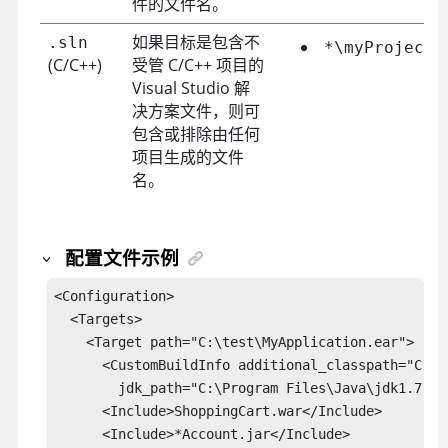
件的文件名。
如果目标是包含不
.sln
*\myProject.
(C/C++)
受管 C/C++ 项目的
Visual Studio 解
决方案文件，则可
包含或排除由任何
项目生成的文件
名。
配置文件示例
<Configuration>

  <Targets>

    <Target path="C:\test\MyApplication.ear">

      <CustomBuildInfo additional_classpath="C:\j
        jdk_path="C:\Program Files\Java\jdk1.7" j
      <Include>ShoppingCart.war</Include>

      <Include>*Account.jar</Include>
