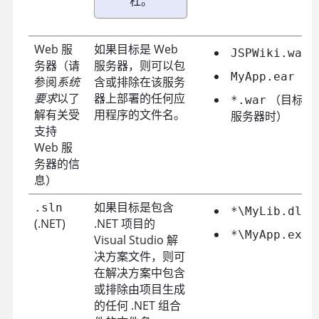
杠。
Web 服
如果目标是 Web
JSPWiki.war
务器（请
服务器，则可以包
MyApp.ear
参阅
系统
含或排除在该服务
要求
以了
器上部署的任何应
（目标为 T
*.war
解有关受
用程序的文件名。
服务器时）
支持
Web 服
务器的信
息）
如果目标是包含
.sln
*\MyLib.dll
(.NET)
.NET 项目的
*\MyApp.exe
Visual Studio 解
决方案文件，则可
在解决方案中包含
或排除由项目生成
的任何 .NET 组合