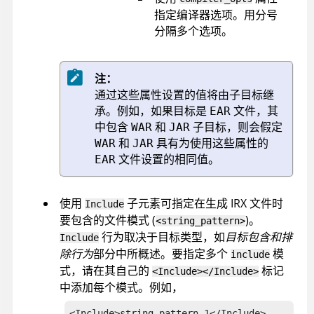
指定编译器选项。用分号
分隔多个选项。
注：
通过这些属性设置的值将由子目标继
承。例如，如果目标是
文件，其
EAR
中包含
和
子目标，则会假定
WAR
JAR
和
具有为使用这些属性的
WAR
JAR
文件设置的相同值。
EAR
使用
子元素可指定在生成
IRX
文件时
Include
要包含的文件模式 (
)。
<string_pattern>
行为取决于目标类型，如
目标包含和排
Include
除行为
部分中所概述。要指定多个
模
include
式，请在其自己的
标记
<Include></Include>
中添加每个模式。例如，
<Include>string_pattern_1</Include>
