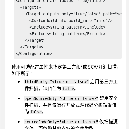
<Configuration attributes="true/false">

  <Targets>

    <Target outputs-only="true/false" path="scan_t
      <CustomBuildInfo build_info="info"/>

      <Include>string_pattern</Include>

      <Exclude>string_pattern</Exclude>

    </Target>

  </Targets>

</Configuration>
使用可选配置属性来指定第三方和/或 SCA/开源扫描，
如下所示：
启用第三方工
thirdParty="<true or false>"
件扫描。缺省值为
。
false
禁用安全
openSourceOnly="<true or false>"
性扫描，并且仅运行开放式源代码分析缺省值
为
。
false
仅扫描源
sourceCodeOnly="<true or false>"
文件，而忽略其他支持的文件类型