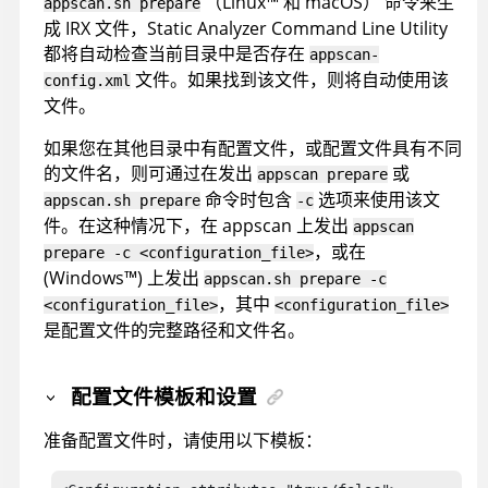
（
Linux
™
和 macOS
）
命令来生
appscan
.sh prepare
成
IRX
文件，
Static Analyzer Command Line Utility
都将自动检查当前目录中是否存在
appscan
-
文件。如果找到该文件，则将自动使用该
config.xml
文件。
如果您在其他目录中有配置文件，或配置文件具有不同
的文件名，则可通过在发出
或
appscan
prepare
命令时包含
选项来使用该文
appscan
.sh prepare
-c
件。在这种情况下，在
appscan
上发出
appscan
，或在
prepare -c <configuration_file>
(
Windows
™
)
上发出
appscan
.sh prepare -c
，其中
<configuration_file>
<configuration_file>
是配置文件的完整路径和文件名。
配置文件模板和设置
准备配置文件时，请使用以下模板：