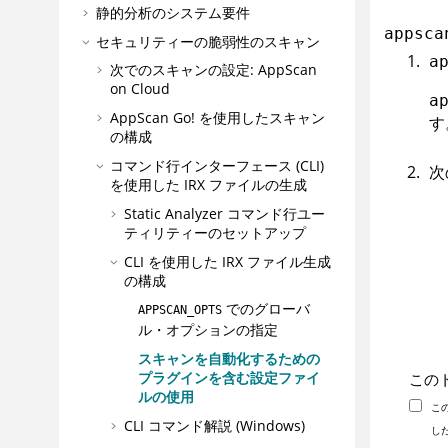
静的分析のシステム要件
appsca
セキュリティーの脆弱性のスキャン
a
次でのスキャンの設定:
AppScan
on Cloud
a
AppScan Go!
を使用したスキャン
す
の構成
コマンド行インターフェース (CLI)
次
を使用した
IRX
ファイルの生成
Static Analyzer コマンド行ユー
ティリティー
のセットアップ
CLI を使用した
IRX
ファイル生成
の構成
でのグローバ
APPSCAN_OPTS
ル・オプションの指定
スキャンを自動化するための
プラグインを含む設定ファイ
この
ルの使用
こ
CLI コマンド解説 (Windows)
し