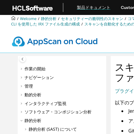
メインコンテンツにジャンプ
製品ドキュメント
Custom
Welcome
静的分析
セキュリティーの脆弱性のスキャン
コ
CLI を使用した
IRX
ファイル生成の構成
スキャンを自動化するため
ス
作業の開始
フ
ナビゲーション
管理
プラグイ
動的分析
以下の
インタラクティブ監視
Je
ソフトウェア・コンポジション分析
ア
静的分析
静的分析 (SAST) について
G