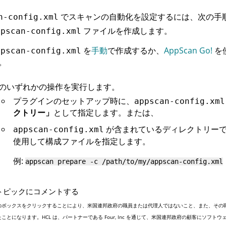
でスキャンの自動化を設定するには、次の手
n-config.xml
ファイルを作成します。
ppscan-config.xml
を
手動
で作成するか、
AppScan Go!
を
ppscan-config.xml
。
のいずれかの操作を実行します。
プラグインのセットアップ時に、
appscan-config.xml
クトリー」
として指定します。または、
が含まれているディレクトリー
appscan-config.xml
使用して構成ファイルを指定します。
例:
appscan prepare -c /path/to/my/appscan-config.xml
トピックにコメントする
のボックスをクリックすることにより、米国連邦政府の職員または代理人ではないこと、また、その
たことになります。HCL は、パートナーである Four, Inc を通じて、米国連邦政府の顧客にソ