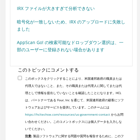
IRX ファイルが大きすぎて分析できない
暗号化が一致しないため、IRX のアップロードに失敗し
ました
AppScan Go! の検索可能なドロップダウン選択は、一
部のユーザーに登録されない場合があります
このトピックにコメントする
このボックスをクリックすることにより、米国連邦政府の職員または
代理人ではないこと、また、その職員または代理人に関してまたは代
理として情報を提出していないことを確認したことになります。HCL
は、パートナーである Four, Inc を通じて、米国連邦政府の顧客にソフ
トウェアおよびサービスを提供しています。このチームには
https://hcltechsw.com/resources/us-government-contact
からお問
い合わせください。このコメントボックスには個人データを入力しな
いでください。
注意:
製品ソフトウェアに関する問題や質問を報告するために、このフ