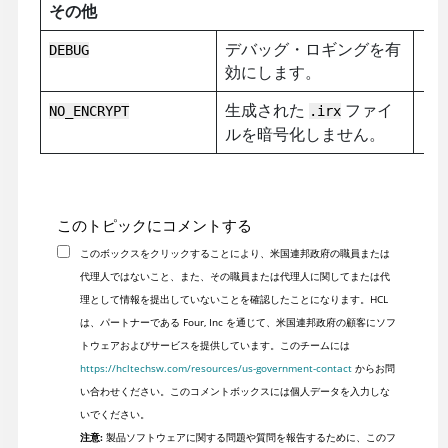
その他
デバッグ・ロギングを有
DEBUG
効にします。
生成された
ファイ
NO_ENCRYPT
.irx
ルを暗号化しません。
このトピックにコメントする
このボックスをクリックすることにより、米国連邦政府の職員または
代理人ではないこと、また、その職員または代理人に関してまたは代
理として情報を提出していないことを確認したことになります。HCL
は、パートナーである Four, Inc を通じて、米国連邦政府の顧客にソフ
トウェアおよびサービスを提供しています。このチームには
https://hcltechsw.com/resources/us-government-contact
からお問
い合わせください。このコメントボックスには個人データを入力しな
いでください。
注意:
製品ソフトウェアに関する問題や質問を報告するために、このフ