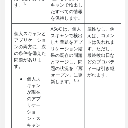
1.
す。
キャンで検出し
たすべての情報
を保持します。
ASoC
は、個人
属性なし。例
個人スキャンと
スキャンで検出
えば、コメン
アプリケーショ
した問題をアプ
トは失われま
ンの両方に、次
リケーション結
す。ただし、
の条件を備えた
果の既存の問題
最終検出日な
問題がありま
とマージし、問
どのプロパテ
す。
題の状況を
「再
ィーは引き継
オープン」
に更
がれます。
個人ス
1,
2
新します。
キャン
が現在
のアプ
リケー
ショ
ン・ス
キャン