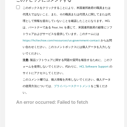
このボックスをクリックすることにより、米国連邦政府の職員または
代理人ではないこと、また、その職員または代理人に関してまたは代
理として情報を提出していないことを確認したことになります。HCL
は、パートナーである Four, Inc を通じて、米国連邦政府の顧客にソフ
トウェアおよびサービスを提供しています。このチームには
https://hcltechsw.com/resources/us-government-contact
からお問
い合わせください。このコメントボックスには個人データを入力しな
いでください。
注意:
製品ソフトウェアに関する問題や質問を報告するために、このフ
ォームを使用しないでください。代わりに、
HCL Software Support
の
サイトにアクセスしてください。
このコメント欄では、個人情報を共有しないでください。個人データ
の使用方法については、
プライバシーステートメント
をご覧くださ
い。