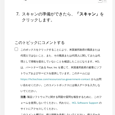
スキャンの準備ができたら、
「スキャン」
を
クリックします。
このトピックにコメントする
このボックスをクリックすることにより、米国連邦政府の職員または
代理人ではないこと、また、その職員または代理人に関してまたは代
理として情報を提出していないことを確認したことになります。HCL
は、パートナーである Four, Inc を通じて、米国連邦政府の顧客にソフ
トウェアおよびサービスを提供しています。このチームには
https://hcltechsw.com/resources/us-government-contact
からお問
い合わせください。このコメントボックスには個人データを入力しな
いでください。
注意:
製品ソフトウェアに関する問題や質問を報告するために、このフ
ォームを使用しないでください。代わりに、
HCL Software Support
の
サイトにアクセスしてください。
このコメント欄では、個人情報を共有しないでください。個人データ