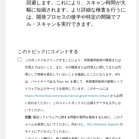
回避します。これにより、スキャン時間が大
幅に短縮されます。より詳細な検査を行うに
は、開発プロセスの後半や特定の間隔でフ
ル・スキャンを実行できます。
このトピックにコメントする
このボックスをクリックすることにより、米国連邦政府の職員または
代理人ではないこと、また、その職員または代理人に関してまたは代
理として情報を提出していないことを確認したことになります。HCL
は、パートナーである Four, Inc を通じて、米国連邦政府の顧客にソフ
トウェアおよびサービスを提供しています。このチームには
https://hcltechsw.com/resources/us-government-contact
からお問
い合わせください。このコメントボックスには個人データを入力しな
いでください。
注意:
製品ソフトウェアに関する問題や質問を報告するために、このフ
ォームを使用しないでください。代わりに、
HCL Software Support
の
サイトにアクセスしてください。
このコメント欄では、個人情報を共有しないでください。個人データ