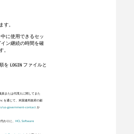
ます。
ン中に使用できるセッ
グイン継続の時間を確
す。
手順を
ファイルと
LOGIN
職員または代理人に関してまた
Inc を通じて、米国連邦政府の顧
es/us-government-contact
か
。代わりに、
HCL Software