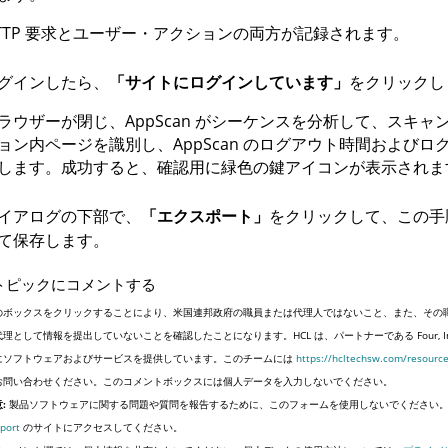
TTP 要求とユーザー・アクションの両方が記録されます。
グインしたら、
「サイトにログインしています」
をクリックし
ラウザーが閉じ、
AppScan
がシーケンスを分析して、スキャ
ョン内ページを識別し、
AppScan
のログアウト時間およびロ
します。成功すると、確認用に緑色の鍵アイコンが表示されま
イアログの下部で、
「エクスポート」
をクリックして、この
て保存します。
トピックにコメントする
のボックスをクリックすることにより、米国連邦政府の職員または代理人ではないこと、また、その
代理として情報を提出していないことを確認したことになります。HCL は、パートナーである Four, 
にソフトウェアおよびサービスを提供しています。このチームには
https://hcltechsw.com/resourc
お問い合わせください。このコメントボックスには個人データを入力しないでください。
:
製品ソフトウェアに関する問題や質問を報告するために、このフォームを使用しないでください
port
のサイトにアクセスしてください。