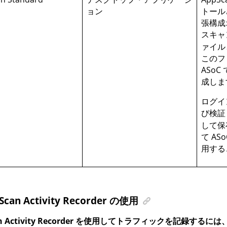
ョン
トール
張構成
スキャ
ァイル
このフ
ASoC
成しま
ログイ
び検証
して保
て
ASo
用する
Scan Activity Recorder の使用
an Activity Recorder を使用してトラフィックを記録す