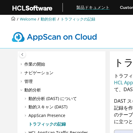
メインコンテンツにジャンプ
製品ドキュメント
Custom
Welcome
動的分析
トラフィックの記録
ト
作業の開始
ナビゲーション
トラフィ
管理
HCL App
て、DA
動的分析
動的分析 (DAST) について
DAST
動的スキャン (DAST)
記録を作
のテーブ
AppScan Presence
に立つと
トラフィックの記録
HCL AppScan Traffic Recorder