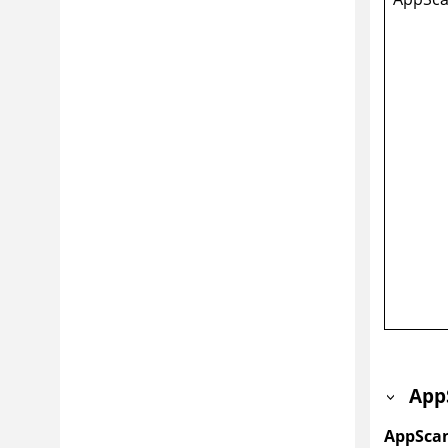
App
AppSc