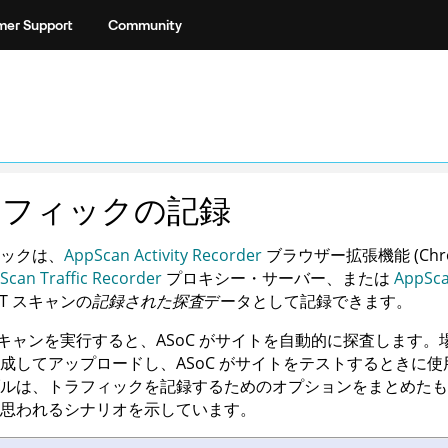
er Support
Community
ラフィックの記録
ックは、
AppScan Activity Recorder
ブラウザー拡張機能 (Chro
Scan Traffic Recorder
プロキシー・サーバー、または
AppSca
ST スキャンの
記録された探査
データとして記録できます。
 スキャンを実行すると、
ASoC
がサイトを自動的に探査します。
成してアップロードし、
ASoC
がサイトをテストするときに使
ルは、トラフィックを記録するためのオプションをまとめたも
思われるシナリオを示しています。