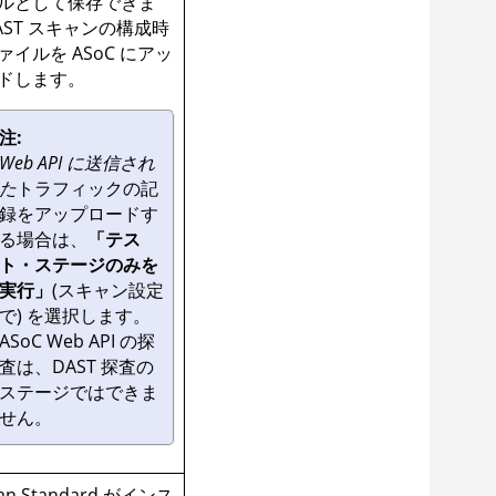
ルとして保存できま
AST スキャンの構成時
ァイルを
ASoC
にアッ
ドします。
注:
Web API に送信され
た
トラフィックの記
録をアップロードす
る場合は、
「テス
ト・ステージのみを
実行」
(スキャン設定
で) を選択します。
ASoC
Web API の探
査は、DAST 探査の
ステージではできま
せん。
an Standard
がインス