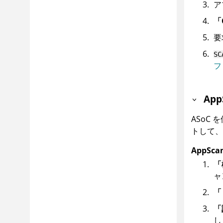
ア
「
要
SC
フ
App
ASoC
を
トして、
AppSca
「
ャ
「
「
し