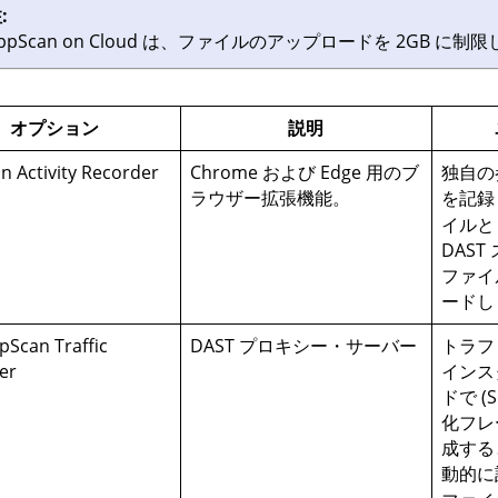
:
ppScan on Cloud
は、ファイルのアップロードを 2GB に制限
オプション
説明
an
Activity Recorder
Chrome および Edge 用のブ
独自の
ラウザー拡張機能。
を記録
イルと
DAS
ファイ
ードし
pScan Traffic
DAST プロキシー・サーバー
トラフ
er
インス
ドで (
化フレ
成する
動的に