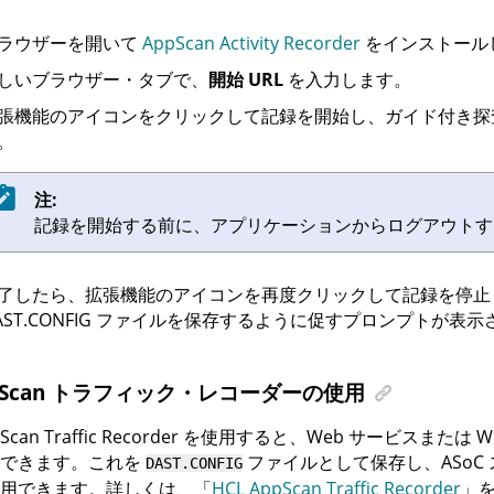
ラウザーを開いて
AppScan Activity Recorder
をインストール
しいブラウザー・タブで、
開始 URL
を入力します。
張機能のアイコンをクリックして記録を開始し、ガイド付き探
。
注:
記録を開始する前に、アプリケーションからログアウトす
了したら、拡張機能のアイコンを再度クリックして記録を停止
AST.CONFIG ファイルを保存するように促すプロンプトが表
pScan トラフィック・レコーダーの使用
Scan Traffic Recorder
を使用すると、Web サービスまたは We
録できます。これを
ファイルとして保存し、
ASoC
DAST.CONFIG
用できます。詳しくは、「
HCL AppScan Traffic Recorder
」