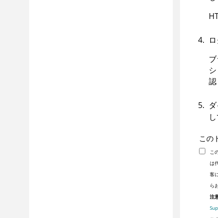
H
ロ
ブ
シ
認
ダ
し
この
こ
は
客
ら
注意
Sup