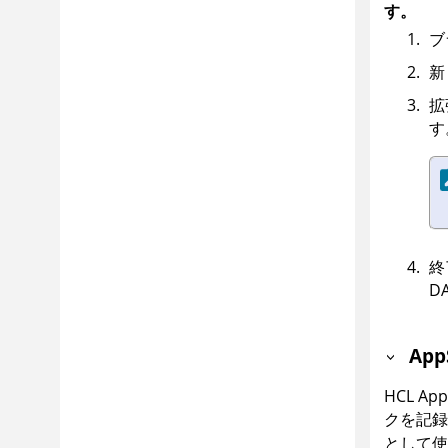
す。
ブ
新
拡
す
終
D
Ap
HCL App
クを記
として使