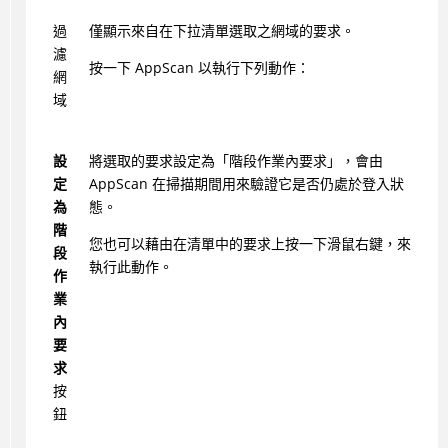
過
僅顯示來自在下拉清單選取之網域的要求。
濾
按一下 AppScan 以執行下列動作：
網
域
設
將選取的要求設定為「階段作業內要求」，會由
定
AppScan 在掃描期間用來驗證它是否仍處於登入狀
為
態。
階
您也可以藉由在清單中的要求上按一下滑鼠右鍵，來
段
執行此動作。
作
業
內
要
求
按
鈕