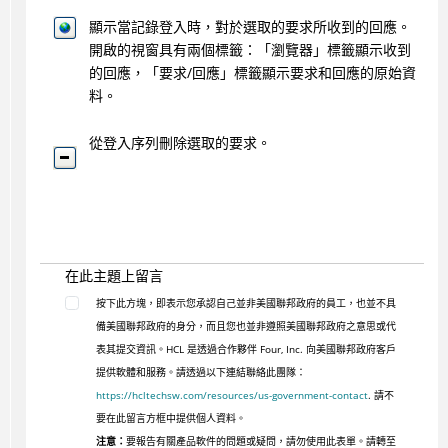
顯示當記錄登入時，對於選取的要求所收到的回應。
開啟的視窗具有兩個標籤：「瀏覽器」標籤顯示收到
的回應，「要求/回應」標籤顯示要求和回應的原始資
料。
從登入序列刪除選取的要求。
在此主題上留言
按下此方塊，即表示您承認自己並非美國聯邦政府的員工，也並不具
備美國聯邦政府的身分，而且您也並非遵照美國聯邦政府之意思或代
表其提交資訊。HCL 是透過合作夥伴 Four, Inc. 向美國聯邦政府客戶
提供軟體和服務。請透過以下連結聯絡此團隊：
https://hcltechsw.com/resources/us-government-contact
. 請不
要在此留言方框中提供個人資料。
注意：
要報告有關產品軟件的問題或疑問，請勿使用此表單。請轉至