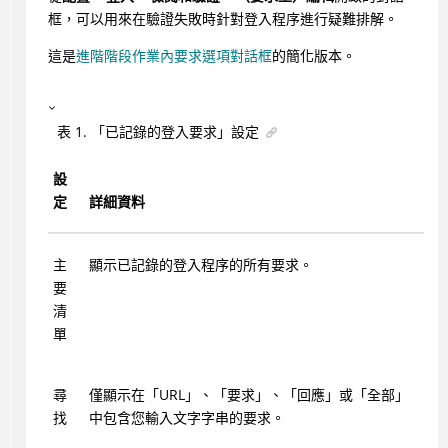
框，可以用來在驗證失敗時針對登入程序進行疑難排解。
這是
進階階段作業內要求選項對話框
的簡化版本。
表
1
.
「已記錄的登入要求」設定
設
定
詳細資料
主
顯示已記錄的登入程序的所有要求。
要
清
單
尋
僅顯示在「URL」、「要求」、「回應」或「全部」
找
中包含您輸入文字字串的要求。