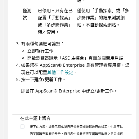
站。
僅測
已停用。只有在已
僅使用「手動探索」或「多
試
配置「手動探索」
步驟作業」的結果測試網
或「多步驟作業」
站。不自動探索網站。
時才套用。
有兩種勾選框可讓您：
立即執行工作
開啟瀏覽器顯示「ASE 主控台」頁面並關閉用戶端
如果您在
AppScan
®
Enterprise
具有管理者專用權，您
現在可以配置
其他工作設定
。
按一下
建立/更新工作
。
即會在
AppScan
®
Enterprise
中建立/更新工作。
在此主題上留言
按下此方塊，即表示您承認自己並非美國聯邦政府的員工，也並不具
備美國聯邦政府的身分，而且您也並非遵照美國聯邦政府之意思或代