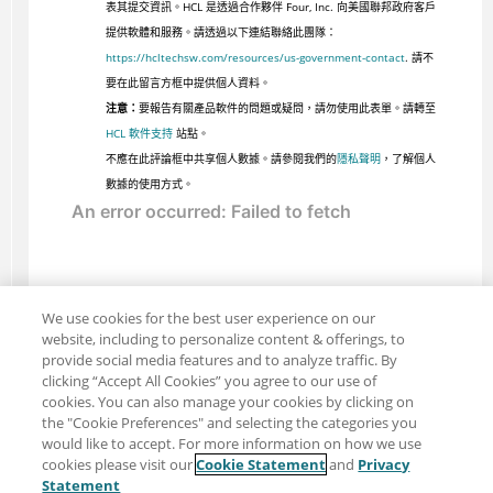
表其提交資訊。HCL 是透過合作夥伴 Four, Inc. 向美國聯邦政府客戶
提供軟體和服務。請透過以下連結聯絡此團隊：
https://hcltechsw.com/resources/us-government-contact
. 請不
要在此留言方框中提供個人資料。
注意：
要報告有關產品軟件的問題或疑問，請勿使用此表單。請轉至
HCL 軟件支持
站點。
不應在此評論框中共享個人數據。請參閱我們的
隱私聲明
，了解個人
數據的使用方式。
We use cookies for the best user experience on our
website, including to personalize content & offerings, to
provide social media features and to analyze traffic. By
clicking “Accept All Cookies” you agree to our use of
cookies. You can also manage your cookies by clicking on
the "Cookie Preferences" and selecting the categories you
would like to accept. For more information on how we use
cookies please visit our
Cookie Statement
and
Privacy
分享：電子郵件
推特
Statement