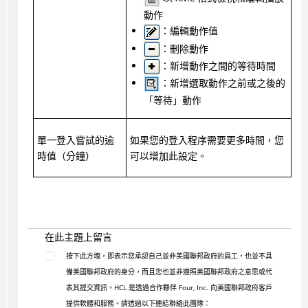
動作
：編輯動作值
：刪除動作
：新增動作之間的等待時間
：新增選取動作之前或之後的
「等待」動作
單一登入嘗試的逾
如果您的登入程序需要更多時間，您
時值（分鐘）
可以增加此設定。
在此主題上留言
按下此方塊，即表示您承認自己並非美國聯邦政府的員工，也並不具
備美國聯邦政府的身分，而且您也並非遵照美國聯邦政府之意思或代
表其提交資訊。HCL 是透過合作夥伴 Four, Inc. 向美國聯邦政府客戶
提供軟體和服務。請透過以下連結聯絡此團隊：