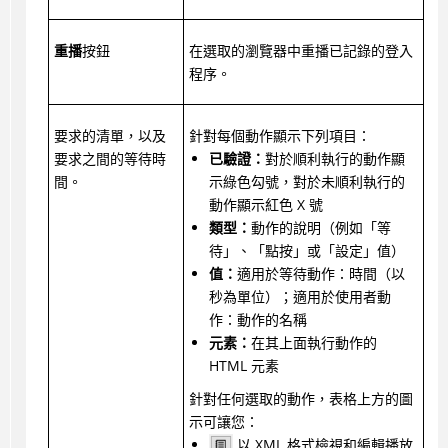
重播
按鈕
在選取的瀏覽器中重播已記錄的登入
程序。
要求的清單，以及
針對每個動作顯示下列項目：
要求之間的等待時
已驗證：
對於順利執行的動作顯
間。
示綠色勾號，對於未順利執行的
動作顯示紅色 X 號
類型：
動作的說明（例如「等
待」、「點按」或「設定」值）
值：
適用於等待動作：時間（以
秒為單位）；適用於使用者動
作：動作的名稱
元素：
在其上面執行動作的
HTML 元素
針對任何選取的動作，表格上方的圖
示可讓您：
以 XML 格式檢視和編輯播放