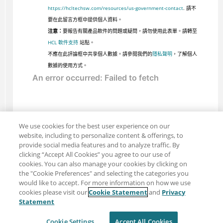
https://hcltechsw.com/resources/us-government-contact
. 請不
要在此留言方框中提供個人資料。
注意：
要報告有關產品軟件的問題或疑問，請勿使用此表單。請轉至
HCL 軟件支持
站點。
不應在此評論框中共享個人數據。請參閱我們的
隱私聲明
，了解個人
數據的使用方式。
We use cookies for the best user experience on our
website, including to personalize content & offerings, to
provide social media features and to analyze traffic. By
clicking “Accept All Cookies” you agree to our use of
cookies. You can also manage your cookies by clicking on
the "Cookie Preferences" and selecting the categories you
would like to accept. For more information on how we use
cookies please visit our
Cookie Statement
and
Privacy
分享：電子郵件
推特
Statement
免責聲明
隱私
使用條款
Cookie Settings
Accept All Cookies