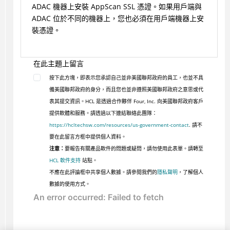
ADAC 機器上安裝 AppScan SSL 憑證。如果用戶端與
ADAC 位於不同的機器上，您也必須在用戶端機器上安
裝憑證。
在此主題上留言
按下此方塊，即表示您承認自己並非美國聯邦政府的員工，也並不具
備美國聯邦政府的身分，而且您也並非遵照美國聯邦政府之意思或代
表其提交資訊。HCL 是透過合作夥伴 Four, Inc. 向美國聯邦政府客戶
提供軟體和服務。請透過以下連結聯絡此團隊：
https://hcltechsw.com/resources/us-government-contact
. 請不
要在此留言方框中提供個人資料。
注意：
要報告有關產品軟件的問題或疑問，請勿使用此表單。請轉至
HCL 軟件支持
站點。
不應在此評論框中共享個人數據。請參閱我們的
隱私聲明
，了解個人
數據的使用方式。