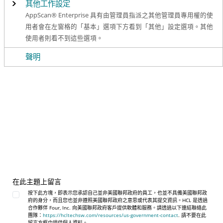
其他工作設定
AppScan® Enterprise 具有由管理員指派之其他管理員專用權的使
用者會在左窗格的「基本」選項下方看到「其他」設定選項。其他
使用者則看不到這些選項。
聲明
在此主題上留言
按下此方塊，即表示您承認自己並非美國聯邦政府的員工，也並不具備美國聯邦政
府的身分，而且您也並非遵照美國聯邦政府之意思或代表其提交資訊。HCL 是透過
合作夥伴 Four, Inc. 向美國聯邦政府客戶提供軟體和服務。請透過以下連結聯絡此
團隊：
https://hcltechsw.com/resources/us-government-contact
. 請不要在此
留言方框中提供個人資料。