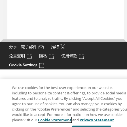
分享：電子郵件
推特
免責聲明
隱私
使用條款
Cookie Settings
We use cookies for the best user experience on our website,
including to personalize content & offerings, to provide social media
features and to analyze traffic. By clicking “Accept All Cookies” you
agree to our use of cookies. You can also manage your cookies by
clicking on the "Cookie Preferences" and selecting the categories you
would like to accept. For more information on how we use cookies
please visit our
Cookie Statement
and
Privacy Statement