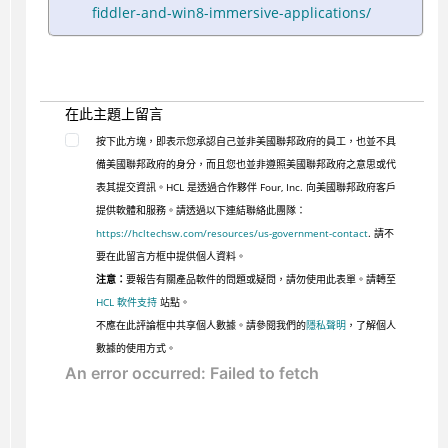
fiddler-and-win8-immersive-applications/
在此主題上留言
按下此方塊，即表示您承認自己並非美國聯邦政府的員工，也並不具
備美國聯邦政府的身分，而且您也並非遵照美國聯邦政府之意思或代
表其提交資訊。HCL 是透過合作夥伴 Four, Inc. 向美國聯邦政府客戶
提供軟體和服務。請透過以下連結聯絡此團隊：
https://hcltechsw.com/resources/us-government-contact
. 請不
要在此留言方框中提供個人資料。
注意：
要報告有關產品軟件的問題或疑問，請勿使用此表單。請轉至
HCL 軟件支持
站點。
不應在此評論框中共享個人數據。請參閱我們的
隱私聲明
，了解個人
數據的使用方式。