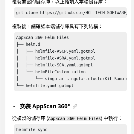
複製適當的儲存庫，以正確填入本端儲存庫：
git clone https://github.com/HCL-TECH-SOFTWARE/Ap
複製後，請確認本端儲存庫具有下列結構：
AppScan-360-Helm-Files

├── helm.d

│   ├── helmfile-ASCP.yaml.gotmpl

│   ├── helmfile-ASRA.yaml.gotmpl

│   ├── helmfile-SCA.yaml.gotmpl

│   └── helmFileCustomization

│       └── singular-singular.clusterKit-Sample.ya
└── helmfile.yaml.gotmpl
安裝
AppScan 360°
從複製的儲存庫 (
) 中執行：
AppScan-360-Helm-Files
helmfile sync