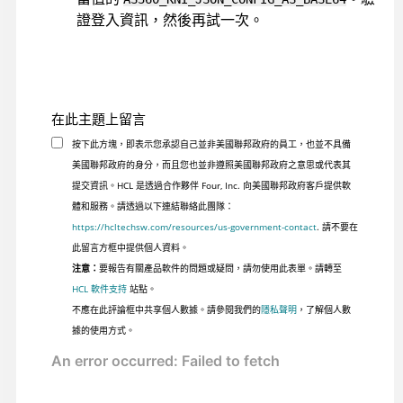
證登入資訊，然後再試一次。
在此主題上留言
按下此方塊，即表示您承認自己並非美國聯邦政府的員工，也並不具備
美國聯邦政府的身分，而且您也並非遵照美國聯邦政府之意思或代表其
提交資訊。HCL 是透過合作夥伴 Four, Inc. 向美國聯邦政府客戶提供軟
體和服務。請透過以下連結聯絡此團隊：
https://hcltechsw.com/resources/us-government-contact
. 請不要在
此留言方框中提供個人資料。
注意：
要報告有關產品軟件的問題或疑問，請勿使用此表單。請轉至
HCL 軟件支持
站點。
不應在此評論框中共享個人數據。請參閱我們的
隱私聲明
，了解個人數
據的使用方式。