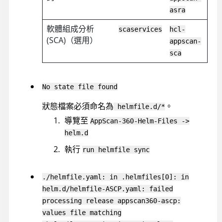
asra
軟體組成分析
scaservices
hcl-
(SCA)（選用）
appscan-
sca
No state file found
狀態檔案必須命名為
。
helmfile.d/*
導覽至
AppScan-360-Helm-Files ->
helm.d
執行
run helmfile sync
./helmfile.yaml: in .helmfiles[0]: in
helm.d/helmfile-ASCP.yaml: failed
processing release appscan360-ascp:
values file matching