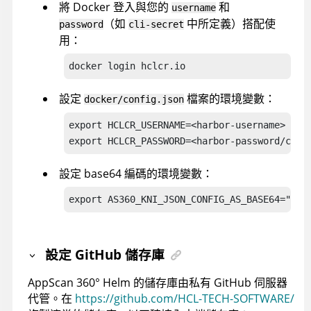
將 Docker 登入與您的
和
username
（如
中所定義）搭配使
password
cli-secret
用：
docker login hclcr.io
設定
檔案的環境變數：
docker/config.json
export HCLCR_USERNAME=<harbor-username>

export HCLCR_PASSWORD=<harbor-password/cli-
設定 base64 編碼的環境變數：
export AS360_KNI_JSON_CONFIG_AS_BASE64="<ba
設定 GitHub 儲存庫
AppScan 360°
Helm 的儲存庫由私有 GitHub 伺服器
代管。在
https://github.com/HCL-TECH-SOFTWARE/