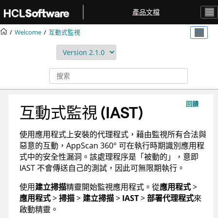
跳转到主要内容
產品文檔
Welcome
互動式監視
回饋
互動式監視 (IAST)
使用應用程式上安裝的代理程式，藉由監視所有合法與
惡意的互動，
AppScan 360°
可在執行時期識別應用程
式中的安全性漏洞。該處理程序是「被動的」，意即
IAST 不會傳送自己的測試，因此可無限期執行。
使用
建立掃描
精靈開始監視應用程式。從
應用程式
>
應用程式
>
掃描
>
建立掃描
>
IAST
>
部署代理程式
來
啟動精靈。