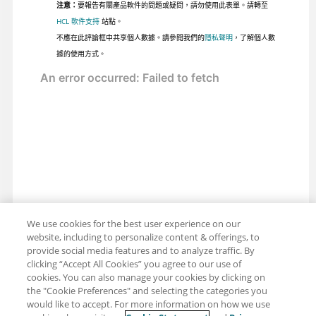
注意：
要報告有關產品軟件的問題或疑問，請勿使用此表單。請轉至
HCL 軟件支持
站點。
不應在此評論框中共享個人數據。請參閱我們的
隱私聲明
，了解個人數
據的使用方式。
We use cookies for the best user experience on our
website, including to personalize content & offerings, to
provide social media features and to analyze traffic. By
clicking “Accept All Cookies” you agree to our use of
cookies. You can also manage your cookies by clicking on
the "Cookie Preferences" and selecting the categories you
would like to accept. For more information on how we use