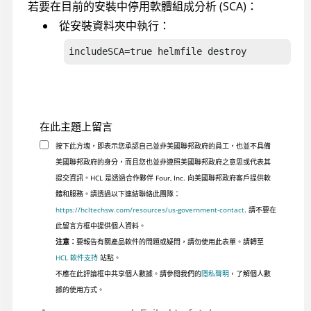
若要在目前的安裝中停用軟體組成分析 (SCA)：
從安裝資料夾中執行：
includeSCA=true helmfile destroy
在此主題上留言
按下此方塊，即表示您承認自己並非美國聯邦政府的員工，也並不具備
美國聯邦政府的身分，而且您也並非遵照美國聯邦政府之意思或代表其
提交資訊。HCL 是透過合作夥伴 Four, Inc. 向美國聯邦政府客戶提供軟
體和服務。請透過以下連結聯絡此團隊：
https://hcltechsw.com/resources/us-government-contact
. 請不要在
此留言方框中提供個人資料。
注意：
要報告有關產品軟件的問題或疑問，請勿使用此表單。請轉至
HCL 軟件支持
站點。
不應在此評論框中共享個人數據。請參閱我們的
隱私聲明
，了解個人數
據的使用方式。