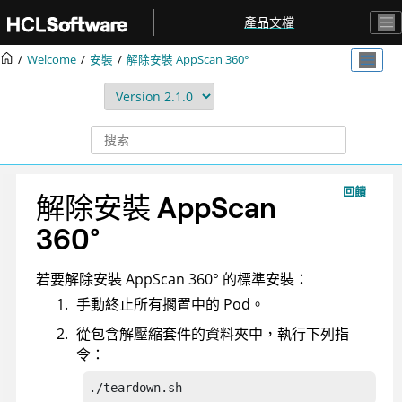
跳转到主要内容
產品文檔
Welcome
安裝
解除安裝
AppScan 360°
回饋
解除安裝
AppScan
360°
若要解除安裝
AppScan 360°
的標準安裝：
手動終止所有擱置中的 Pod。
從包含解壓縮套件的資料夾中，執行下列指
令：
./teardown.sh