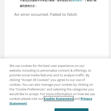
不應在此評論框中共享個人數據。請參閱我們的
隱私聲明
，了解個人數
據的使用方式。
We use cookies for the best user experience on our
website, including to personalize content & offerings, to
provide social media features and to analyze traffic. By
clicking “Accept All Cookies” you agree to our use of
cookies. You can also manage your cookies by clicking on
the "Cookie Preferences" and selecting the categories you
would like to accept. For more information on how we use
cookies please visit our
Cookie Statement
and
Privacy
分享：電子郵件
推特
Statement
免責聲明
隱私
使用條款