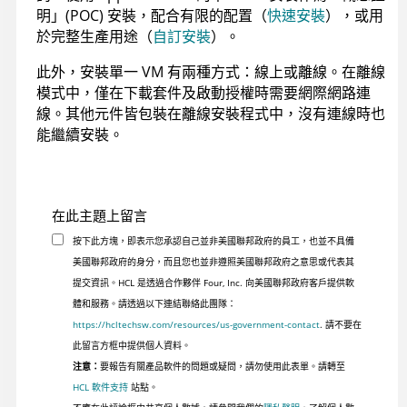
明」(POC) 安裝，配合有限的配置（
快速安裝
），或用
於完整生產用途（
自訂安裝
）。
此外，安裝單一 VM 有兩種方式：線上或離線。在離線
模式中，僅在下載套件及啟動授權時需要網際網路連
線。其他元件皆包裝在離線安裝程式中，沒有連線時也
能繼續安裝。
在此主題上留言
按下此方塊，即表示您承認自己並非美國聯邦政府的員工，也並不具備
美國聯邦政府的身分，而且您也並非遵照美國聯邦政府之意思或代表其
提交資訊。HCL 是透過合作夥伴 Four, Inc. 向美國聯邦政府客戶提供軟
體和服務。請透過以下連結聯絡此團隊：
https://hcltechsw.com/resources/us-government-contact
. 請不要在
此留言方框中提供個人資料。
注意：
要報告有關產品軟件的問題或疑問，請勿使用此表單。請轉至
HCL 軟件支持
站點。