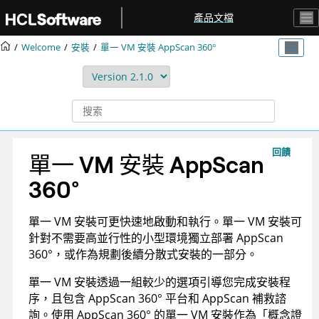
跳转到主要内容
產品文檔
Welcome
安裝
單一 VM 安裝
AppScan 360°
回饋
單一 VM 安裝
AppScan
360°
單一 VM 安裝可更快速地啟動和執行。單一 VM 安裝可
針對不需要高並行性的小型環境獨立部署
AppScan
360°
，或作為規劃後續分散式安裝的一部分。
單一 VM 安裝透過一組較少的選項引導您完成安裝程
序，且包含
AppScan 360°
平台和
AppScan 補救諮
詢
。使用
AppScan 360°
的單一 VM 安裝作為「概念證