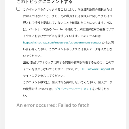
このトピックにコメントする
このボックスをクリックすることにより、米国連邦政府の職員または
代理人ではないこと、また、その職員または代理人に関してまたは代
理として情報を提出していないことを確認したことになります。HCL
は、パートナーである Four, Inc を通じて、米国連邦政府の顧客にソフ
トウェアおよびサービスを提供しています。このチームには
https://hcltechsw.com/resources/us-government-contact
からお問
い合わせください。このコメントボックスには個人データを入力しな
いでください。
注意:
製品ソフトウェアに関する問題や質問を報告するために、このフ
ォームを使用しないでください。代わりに、
HCL Software Support
の
サイトにアクセスしてください。
このコメント欄では、個人情報を共有しないでください。個人データ
の使用方法については、
プライバシーステートメント
をご覧くださ
い。