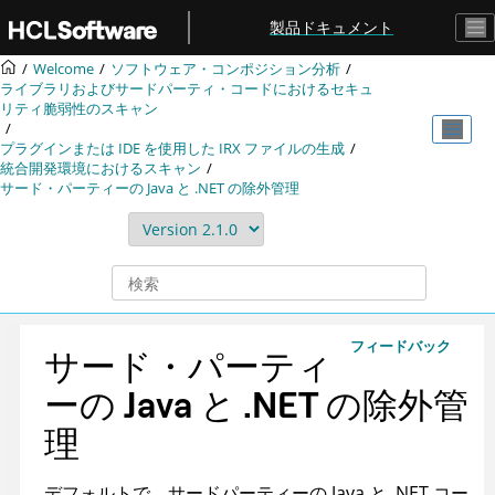
メインコンテンツにジャンプ
製品ドキュメント
Welcome
ソフトウェア・コンポジション分析
ライブラリおよびサードパーティ・コードにおけるセキュ
リティ脆弱性のスキャン
プラグインまたは IDE を使用した
IRX
ファイルの生成
統合開発環境におけるスキャン
サード・パーティーの Java と .NET の除外管理
フィードバック
サード・パーティ
ーの Java と .NET の除外管
理
デフォルトで、サードパーティーの Java と .NET コー