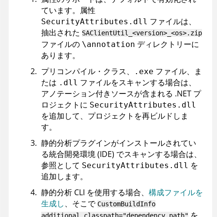
ています。属性
ファイルは、
SecurityAttributes.dll
抽出された
SAClientUtil_<version>_<os>.zip
ファイルの
ディレクトリーに
\annotation
あります。
プリコンパイル・クラス、
ファイル、ま
.exe
たは
ファイルをスキャンする場合は、
.dll
アノテーション付きソースが含まれる .NET プ
ロジェクトに
SecurityAttributes.dll
を追加して、プロジェクトを再ビルドしま
す。
静的分析プラグインがインストールされてい
る統合開発環境 (IDE) でスキャンする場合は、
参照として
を
SecurityAttributes.dll
追加します。
静的分析 CLI を使用する場合、
構成ファイルを
生成し
、そこで
CustomBuildInfo
を
additional_classpath="dependency_path"