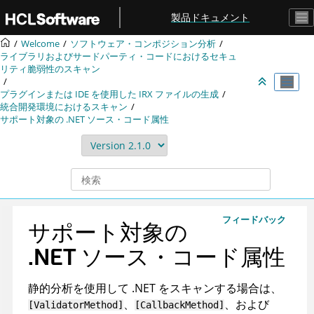
メインコンテンツにジャンプ
製品ドキュメント
Welcome
ソフトウェア・コンポジション分析
ライブラリおよびサードパーティ・コードにおけるセキュ
リティ脆弱性のスキャン
プラグインまたは IDE を使用した
IRX
ファイルの生成
統合開発環境におけるスキャン
サポート対象の .NET ソース・コード属性
フィードバック
サポート対象の
.NET ソース・コード属性
静的分析を使用して .NET をスキャンする場合は、
、
、および
[ValidatorMethod]
[CallbackMethod]