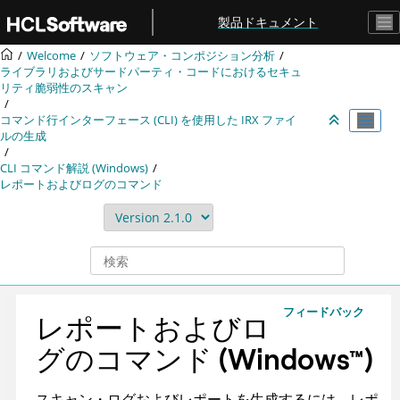
メインコンテンツにジャンプ
製品ドキュメント
Welcome
ソフトウェア・コンポジション分析
ライブラリおよびサードパーティ・コードにおけるセキュ
リティ脆弱性のスキャン
コマンド行インターフェース (CLI) を使用した
IRX
ファイ
ルの生成
CLI コマンド解説 (Windows)
レポートおよびログのコマンド
フィードバック
レポートおよびロ
グのコマンド
(
Windows
™
)
スキャン・ログおよびレポートを生成するには、レポ