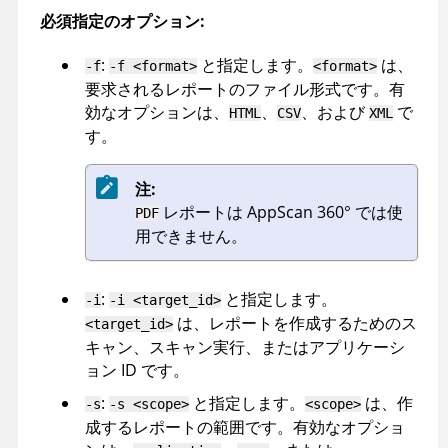
必須指定のオプション:
:
と指定します。
は、
-f
-f <format>
<format>
要求されるレポートのファイル形式です。有
効なオプションは、
、
、および
で
HTML
CSV
XML
す。
注:
レポートは
AppScan 360°
では使
PDF
用できません。
:
と指定します。
-i
-i <target_id>
は、レポートを作成するためのス
<target_id>
キャン、スキャン実行、またはアプリケーシ
ョン ID です。
:
と指定します。
は、作
-s
-s <scope>
<scope>
成するレポートの範囲です。有効なオプショ