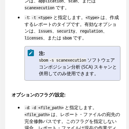
ンは、
、
、または
application
scan
です。
scanexecution
:
と指定します。
は、作成
-t
-t <type>
<type>
するレポートのタイプです。有効なオプショ
ンは、
、
、
、
issues
security
regulation
、または
です。
licenses
sbom
注:
ソフトウェア
sbom
-s scanexecution
コンポジション分析 (SCA) スキャンと
併用してのみ使用できます。
オプションのフラグ/設定:
:
と指定します。
-d
-d <file_path>
は、レポート・ファイルの宛先の
<file_path>
完全修飾パスです。このフラグを指定しない
場合、レポート・ファイルは現在の作業ディ