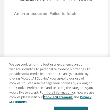
い。
We use cookies for the best user experience on our
website, including to personalize content & offerings, to
provide social media features and to analyze traffic. By
clicking “Accept All Cookies” you agree to our use of
cookies. You can also manage your cookies by clicking on
the "Cookie Preferences" and selecting the categories you
would like to accept. For more information on how we use
cookies please visit our
Cookie Statement
and
Privacy
共有: メール
ツイッター
Statement
免責事項
プライバシー
利用規約