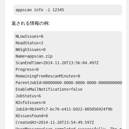
appscan
 info -i 12345
返される情報の例:
NLowIssues=0

ReadStatus=2

NHighIssues=0

Name=
appscan
.zip

ScanEndTime=2014-11-20T13:56:04.497Z

Progress=0

RemainingFreeRescanMinutes=0

ParentJobId=00000000-0000-0000-0000-000000000000

EnableMailNotifications=false

JobStatus=6

NInfoIssues=0

JobId=9b344fc7-bc70-e411-b922-005056924f9b

NIssuesFound=0

CreatedAt=2014-11-20T13:54:49.597Z

UserMessage=Scan completed successfully. The repor