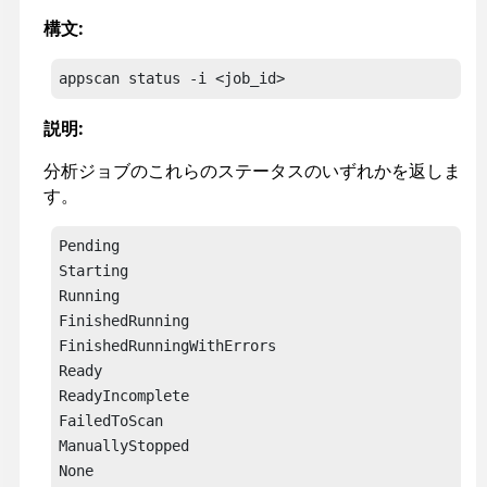
構文:
appscan
 status
 -i <job_id>
説明:
分析ジョブのこれらのステータスのいずれかを返しま
す。
Pending

Starting

Running

FinishedRunning

FinishedRunningWithErrors

Ready

ReadyIncomplete

FailedToScan

ManuallyStopped

None
