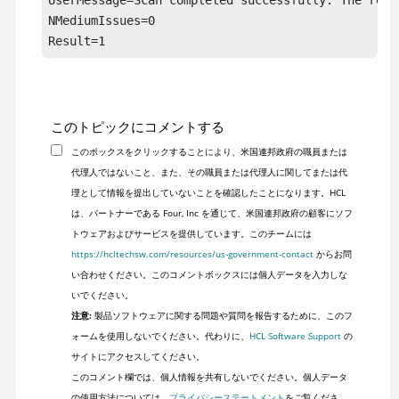
NMediumIssues=0

Result=1
このトピックにコメントする
このボックスをクリックすることにより、米国連邦政府の職員または
代理人ではないこと、また、その職員または代理人に関してまたは代
理として情報を提出していないことを確認したことになります。HCL
は、パートナーである Four, Inc を通じて、米国連邦政府の顧客にソフ
トウェアおよびサービスを提供しています。このチームには
https://hcltechsw.com/resources/us-government-contact
からお問
い合わせください。このコメントボックスには個人データを入力しな
いでください。
注意:
製品ソフトウェアに関する問題や質問を報告するために、このフ
ォームを使用しないでください。代わりに、
HCL Software Support
の
サイトにアクセスしてください。
このコメント欄では、個人情報を共有しないでください。個人データ
の使用方法については、
プライバシーステートメント
をご覧くださ