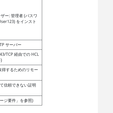
ー: 管理者 (パスワ
User123) をインスト
TP サーバー
TCP 経由での HCL
)
び取得するためのリモー
じて信頼できない証明
ージ要件」を参照)