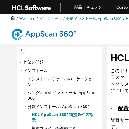
メインコンテンツにジャンプ
製品ドキュメント
Custom
Welcome
インストール
分散インストール:
AppScan 360°
H
HCL
作業の開始
このドキ
インストール
ラスタ、
インストールファイルのロケーショ
ックリス
ン
について
シングル VM インストール:
AppScan
360°
分散インストール:
AppScan 360°
配置
HCL AppScan 360°
前提条件の指
配置サー
示
す。
構成ファイルを準備する