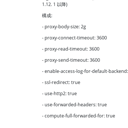
1.12. 1 以降)
構成:
- proxy-body-size: 2g
- proxy-connect-timeout: 3600
- proxy-read-timeout: 3600
- proxy-send-timeout: 3600
- enable-access-log-for-default-backend:
- ssl-redirect: true
- use-http2: true
- use-forwarded-headers: true
- compute-full-forwarded-for: true