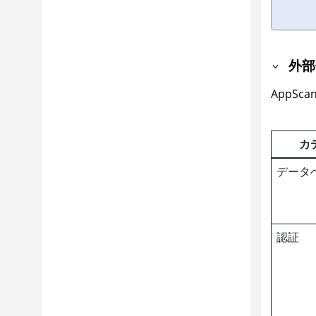
外部
AppScan
カ
データ
認証