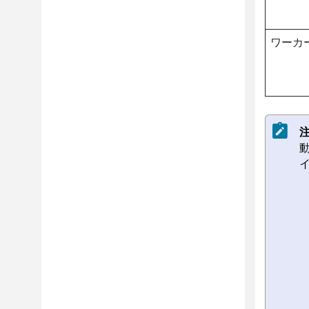
ワーカ
注
動