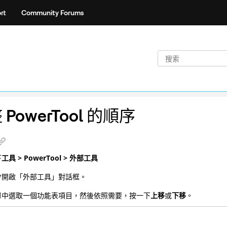
rt
Community Forums
 PowerTool 的順序
下
工具 > PowerTool > 外部工具
會開啟「外部工具」對話框。
單中選取一個功能表項目，然後依照需要，按一下
上移
或
下移
。