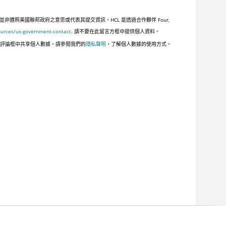
照美國聯邦政府之意思或代表其提交資訊。HCL 是透過合作夥伴 Four,
ources/us-government-contact
. 請不要在此留言方框中提供個人資料。
此評論框中共享個人數據。請參閱我們的
隱私聲明
，了解個人數據的使用方式。