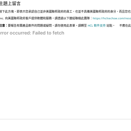
主題上留言
按下此方塊，即表示您承認自己並非美國聯邦政府的員工，也並不具備美國聯邦政府的身分，而且您也並非遵
Inc. 向美國聯邦政府客戶提供軟體和服務。請透過以下連結聯絡此團隊：
https://hcltechsw.com/res
注意：
要報告有關產品軟件的問題或疑問，請勿使用此表單。請轉至
HCL 軟件支持
站點。
不應在