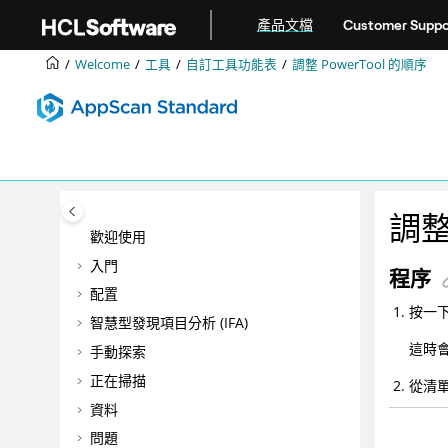
跳转到主要内容
產品文檔
Customer Suppo
Welcome
工具
自訂工具功能表
調整 PowerTool 的順序
調整
歡迎使用
入門
程序
配置
按一
智慧型發現項目分析 (IFA)
這時
手動探索
正在掃描
從清
資料
問題