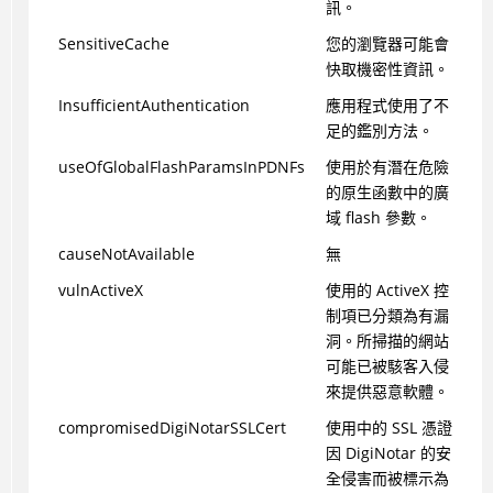
訊。
SensitiveCache
您的瀏覽器可能會
快取機密性資訊。
InsufficientAuthentication
應用程式使用了不
足的鑑別方法。
useOfGlobalFlashParamsInPDNFs
使用於有潛在危險
的原生函數中的廣
域 flash 參數。
causeNotAvailable
無
vulnActiveX
使用的 ActiveX 控
制項已分類為有漏
洞。所掃描的網站
可能已被駭客入侵
來提供惡意軟體。
compromisedDigiNotarSSLCert
使用中的 SSL 憑證
因 DigiNotar 的安
全侵害而被標示為