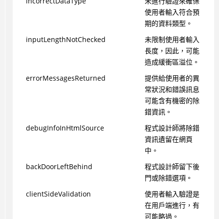
incorrectDataType
未進行驗證來確保
使用者輸入符合預
期的資料類型。
inputLengthNotChecked
未限制使用者輸入
長度，因此，可能
造成緩衝區溢位。
errorMessagesReturned
提供給使用者的異
常狀況和錯誤訊息
可能含有機密的除
錯資訊。
debugInfoInHtmlSource
程式設計師將除錯
資訊遺留在網頁
中。
backDoorLeftBehind
程式設計師留下後
門或除錯選項。
clientSideValidation
使用者輸入驗證是
在用戶端進行，有
可能略過。