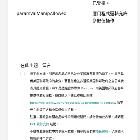
已受損。
paramValManipAllowed
應用程式邏輯允許
參數值操作。
在此主題上留言
按下此方塊，即表示您承認自己並非美國聯邦政府的員工，也並不具
備美國聯邦政府的身分，而且您也並非遵照美國聯邦政府之意思或代
表其提交資訊。HCL 是透過合作夥伴 Four, Inc. 向美國聯邦政府客戶
提供軟體和服務。請透過以下連結聯絡此團隊：
https://hcltechsw.com/resources/us-government-contact
. 請不
要在此留言方框中提供個人資料。
注意：
要報告有關產品軟件的問題或疑問，請勿使用此表單。請轉至
HCL 軟件支持
站點。
不應在此評論框中共享個人數據。請參閱我們的
隱私聲明
，了解個人
數據的使用方式。