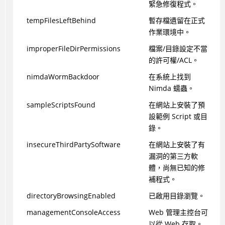
緊急修復程式。
tempFilesLeftBehind
暫存檔遺留在正式
作業環境中。
improperFileDirPermissions
檔案/目錄設定不當
的許可權/ACL。
nimdaWormBackdoor
在系統上找到
Nimda 蠕蟲。
sampleScriptsFound
在網站上安裝了預
設範例 Script 或目
錄。
insecureThirdPartySoftware
在網站上安裝了有
漏洞的第三方軟
體，尚無已知的修
補程式。
directoryBrowsingEnabled
已啟用目錄瀏覽。
managementConsoleAccess
Web 管理主控台可
以從 Web 存取。