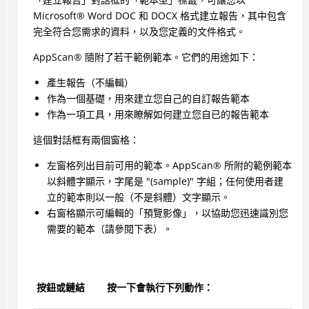
Microsoft
®
Word DOC 和 DOCX 格式建立報告，其中包含
完全符合您需求的資料，以及您定義的文件格式。
AppScan
®
隨附了若干範例範本。它們的用途如下：
產生報告（不編輯）
作為一個基礎，用來建立您自己的自訂報告範本
作為一項工具，用來瞭解如何建立您自已的報告範本
這個對話框有兩個窗格：
左窗格列出目前可用的範本。
AppScan
®
所附的範例範本
以斜體字顯示，字尾是 "(sample)" 字組；任何使用者建
立的範本則以一般（不是斜體）文字顯示。
右窗格顯示可編輯的「預覽影像」，以協助您迅速識別您
需要的範本（請參閱下表）。
按鈕或鏈結
按一下會執行下列動作：