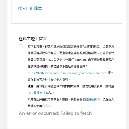
匯入自訂範本
在此主題上留言
按下此方塊，即表示您承認自己並非美國聯邦政府的員工，也並不具
備美國聯邦政府的身分，而且您也並非遵照美國聯邦政府之意思或代
表其提交資訊。HCL 是透過合作夥伴 Four, Inc. 向美國聯邦政府客戶
提供軟體和服務。請透過以下連結聯絡此團隊：
https://hcltechsw.com/resources/us-government-contact
. 請不
要在此留言方框中提供個人資料。
注意：
要報告有關產品軟件的問題或疑問，請勿使用此表單。請轉至
HCL 軟件支持
站點。
不應在此評論框中共享個人數據。請參閱我們的
隱私聲明
，了解個人
數據的使用方式。