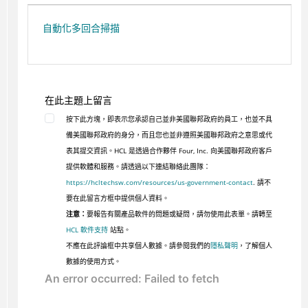
自動化多回合掃描
在此主題上留言
按下此方塊，即表示您承認自己並非美國聯邦政府的員工，也並不具
備美國聯邦政府的身分，而且您也並非遵照美國聯邦政府之意思或代
表其提交資訊。HCL 是透過合作夥伴 Four, Inc. 向美國聯邦政府客戶
提供軟體和服務。請透過以下連結聯絡此團隊：
https://hcltechsw.com/resources/us-government-contact
. 請不
要在此留言方框中提供個人資料。
注意：
要報告有關產品軟件的問題或疑問，請勿使用此表單。請轉至
HCL 軟件支持
站點。
不應在此評論框中共享個人數據。請參閱我們的
隱私聲明
，了解個人
數據的使用方式。