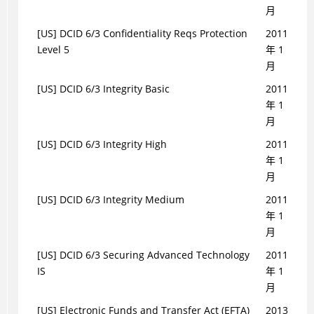
月
[US] DCID 6/3 Confidentiality Reqs Protection
2011
Level 5
年 1
月
[US] DCID 6/3 Integrity Basic
2011
年 1
月
[US] DCID 6/3 Integrity High
2011
年 1
月
[US] DCID 6/3 Integrity Medium
2011
年 1
月
[US] DCID 6/3 Securing Advanced Technology
2011
IS
年 1
月
[US] Electronic Funds and Transfer Act (EFTA)
2013