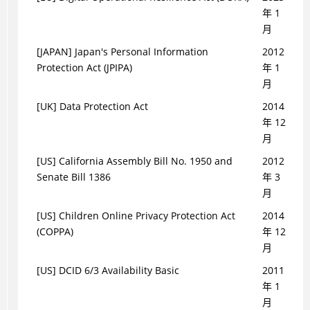
年 1
月
[JAPAN] Japan's Personal Information
2012
Protection Act (JPIPA)
年 1
月
[UK] Data Protection Act
2014
年 12
月
[US] California Assembly Bill No. 1950 and
2012
Senate Bill 1386
年 3
月
[US] Children Online Privacy Protection Act
2014
(COPPA)
年 12
月
[US] DCID 6/3 Availability Basic
2011
年 1
月