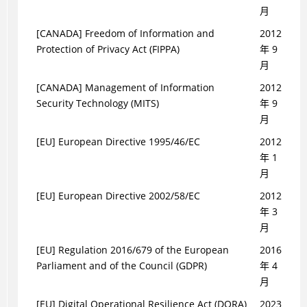
月
[CANADA] Freedom of Information and
2012
Protection of Privacy Act (FIPPA)
年 9
月
[CANADA] Management of Information
2012
Security Technology (MITS)
年 9
月
[EU] European Directive 1995/46/EC
2012
年 1
月
[EU] European Directive 2002/58/EC
2012
年 3
月
[EU] Regulation 2016/679 of the European
2016
Parliament and of the Council (GDPR)
年 4
月
[EU] Digital Operational Resilience Act (DORA)
2023