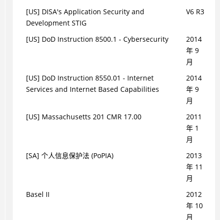
[US] DISA's Application Security and
V6 R3
Development STIG
[US] DoD Instruction 8500.1 - Cybersecurity
2014
年 9
月
[US] DoD Instruction 8550.01 - Internet
2014
Services and Internet Based Capabilities
年 9
月
[US] Massachusetts 201 CMR 17.00
2011
年 1
月
[SA] 个人信息保护法 (PoPIA)
2013
年 11
月
Basel II
2012
年 10
月