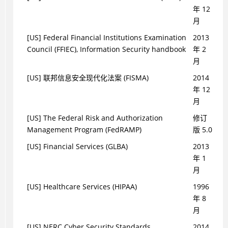
年 12
月
[US] Federal Financial Institutions Examination
2013
Council (FFIEC), Information Security handbook
年 2
月
[US] 联邦信息安全现代化法案 (FISMA)
2014
年 12
月
[US] The Federal Risk and Authorization
修订
Management Program (FedRAMP)
版 5.0
[US] Financial Services (GLBA)
2013
年 1
月
[US] Healthcare Services (HIPAA)
1996
年 8
月
[US] NERC Cyber Security Standards
2014