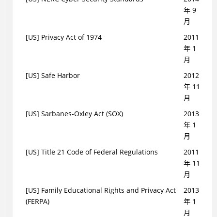
年 9
月
[US] Privacy Act of 1974
2011
年 1
月
[US] Safe Harbor
2012
年 11
月
[US] Sarbanes-Oxley Act (SOX)
2013
年 1
月
[US] Title 21 Code of Federal Regulations
2011
年 11
月
[US] Family Educational Rights and Privacy Act
2013
(FERPA)
年 1
月