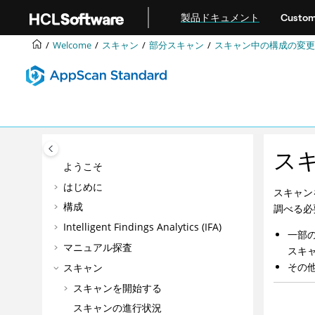
メインコンテンツにジャンプ
製品ドキュメント
Custom
Welcome
スキャン
部分スキャン
スキャン中の構成の変更
ス
ようこそ
はじめに
スキャン
構成
調べる必
Intelligent Findings Analytics (IFA)
一部
マニュアル探査
スキ
その
スキャン
スキャンを開始する
スキャンの進行状況