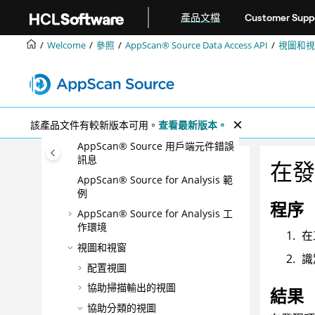
跳转到主要内容
產品文檔
Customer Supp
使用 Data Access API
Data Access API 類別和方法
Welcome
參照
AppScan® Source
Data Access API
視圖和視
Ounce/Maven 外掛程式
AppScan® Source for
Automation
Framework for Frameworks 處理
該產品文件有較新版本可用。
查看最新版本。
API
AppScan® Source
用戶端元件錯誤
訊息
在發
AppScan® Source for Analysis
範
例
程序
AppScan® Source for Analysis
工
作環境
在
視圖和視窗
識
配置視圖
協助掃描輸出的視圖
結果
協助分類的視圖