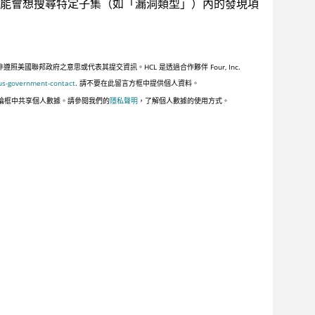
能會想搜尋特定子集（如「漏洞類型」）內的發現項
聯邦政府之意思或代表其提交資訊。HCL 是透過合作夥伴 Four, Inc.
us-government-contact
. 請不要在此留言方框中提供個人資料。
論框中共享個人數據。請參閱我們的
隱私聲明
，了解個人數據的使用方式。