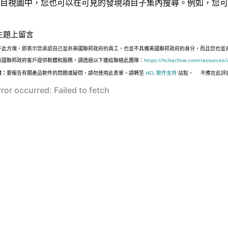
目視圖中，您也可以在可見的發現項目子集內搜尋。例如，您可
主題上留言
下此方塊，即表示您承認自己並非美國聯邦政府的員工，也並不具備美國聯邦政府的身分，而且您也並非遵照美國
美國聯邦政府客戶提供軟體和服務。請透過以下連結聯絡此團隊：
https://hcltechsw.com/resources/
意：
要報告有關產品軟件的問題或疑問，請勿使用此表單。請轉至
HCL 軟件支持
站點。
不應在此評