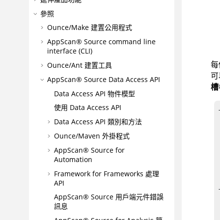
參照
Ounce/Make 建置公用程式
AppScan® Source command line
interface (CLI)
每
Ounce/Ant 建置工具
可
AppScan® Source
Data Access API
槽
Data Access API 物件模型
使用 Data Access API
Data Access API 類別和方法
Ounce/Maven 外掛程式
AppScan® Source for
Automation
Framework for Frameworks 處理
API
AppScan® Source
用戶端元件錯誤
訊息