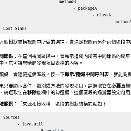
			- 
methodB
				- packageA

					- classA

						- methodA

這個樹狀結構視圖中所做的選擇，會決定視圖內另外兩個區段中
間節點
：在這個視圖區段中，會顯示追蹤內所有中間節點的聯集
中。它可讓您精簡發現項目表格的內容。
預設，會隱藏這個區段。按一下
顯示/隱藏中間呼叫表
，就能夠
果只要顯示套件、類別或方法的發現項目，請選取它在
必要
直欄
，請選取它在
移除
直欄中的勾選框。這個區段的過濾器設定可用
法範例
：「來源和接收槽」區段的樹狀結構節點如下：
- Sources

- java.util

		- Properties
