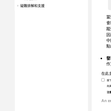
疑難排解和支援
當
會
蹤
因
中
點
發
作
在此
按
向
注