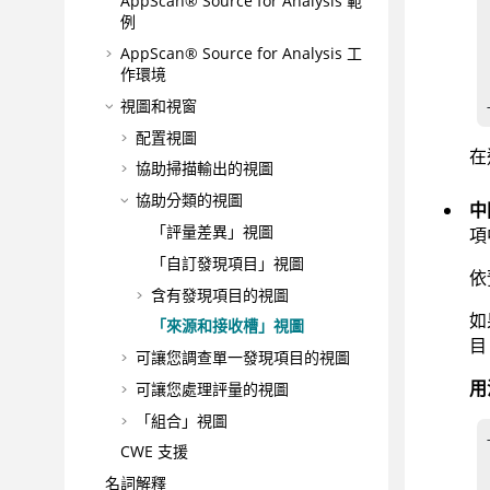
AppScan® Source for Analysis
範
例
AppScan® Source for Analysis
工
作環境
視圖和視窗
配置視圖
在
協助掃描輸出的視圖
協助分類的視圖
中
「評量差異」視圖
項
「自訂發現項目」視圖
依
含有發現項目的視圖
如
「來源和接收槽」視圖
目
可讓您調查單一發現項目的視圖
用
可讓您處理評量的視圖
「組合」視圖
CWE 支援
	
名詞解釋