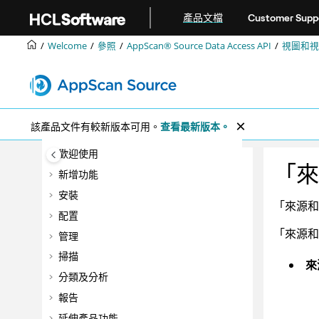
跳转到主要内容
產品文檔
Customer Supp
Welcome
參照
AppScan® Source
Data Access API
視圖和視
該產品文件有較新版本可用。
查看最新版本。
歡迎使用
「來
新增功能
安裝
「來源和
配置
「來源和
管理
掃描
來
分類及分析
報告
延伸產品功能