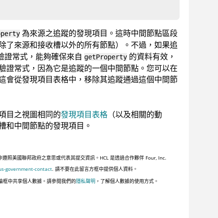
為來源之追蹤的發現項目。這時中間節點區段
operty
除了來源和接收槽以外的所有節點）。不過，如果追
個驗證常式，能夠確保來自
的資料有效，
getProperty
驗證常式，因為它是追蹤的一個中間節點。您可以在
這會從發現項目表格中，移除其追蹤通過這個中間節
項目之視圖相同的
發現項目表格
（以及相關的動
槽和中間節點的發現項目。
聯邦政府之意思或代表其提交資訊。HCL 是透過合作夥伴 Four, Inc.
us-government-contact
. 請不要在此留言方框中提供個人資料。
論框中共享個人數據。請參閱我們的
隱私聲明
，了解個人數據的使用方式。