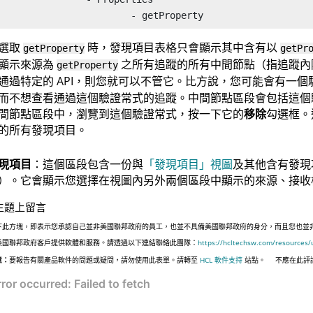
			- getProperty
選取
時，發現項目表格只會顯示其中含有以
getProperty
getPr
顯示來源為
之所有追蹤的所有中間節點（指追蹤內
getProperty
通過特定的 API，則您就可以不管它。比方說，您可能會有一
而不想查看通過這個驗證常式的追蹤。中間節點區段會包括這個
間節點區段中，瀏覽到這個驗證常式，按一下它的
移除
勾選框。
的所有發現項目。
現項目
：這個區段包含一份與
「發現項目」視圖
及其他含有發現
）。它會顯示您選擇在視圖內另外兩個區段中顯示的來源、接收
主題上留言
下此方塊，即表示您承認自己並非美國聯邦政府的員工，也並不具備美國聯邦政府的身分，而且您也並非遵照美國
美國聯邦政府客戶提供軟體和服務。請透過以下連結聯絡此團隊：
https://hcltechsw.com/resources/
意：
要報告有關產品軟件的問題或疑問，請勿使用此表單。請轉至
HCL 軟件支持
站點。
不應在此評