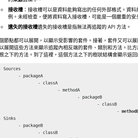
接收槽
：接收槽可以是資料能夠寫出的任何外部格式。資料庫、
例。未經檢查，便將資料寫入接收槽，可能是一個嚴重的安
遺失的接收槽
遺失的接收槽是指無法再追蹤的 API 方法。
個節點都可以展開，以顯示受影響的套件。接著，套件又可以展
以展開這些方法來顯示追蹤內相反端的套件、類別和方法。比方
根之下的方法。到了這裡，這個方法之下的樹狀結構會顯示返回
- Sources

	- packageA

		- classA

			- methodA

				- packageB

					- classB

						- 
method
- Sinks

	- packageB

		- classB
