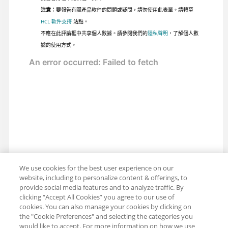
注意：
要報告有關產品軟件的問題或疑問，請勿使用此表單。請轉至
HCL 軟件支持
站點。
不應在此評論框中共享個人數據。請參閱我們的
隱私聲明
，了解個人數
據的使用方式。
We use cookies for the best user experience on our
website, including to personalize content & offerings, to
provide social media features and to analyze traffic. By
clicking “Accept All Cookies” you agree to our use of
cookies. You can also manage your cookies by clicking on
the "Cookie Preferences" and selecting the categories you
would like to accept. For more information on how we use