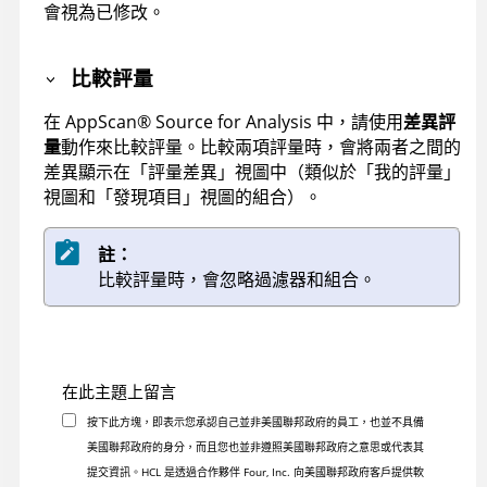
會視為已修改。
比較評量
在
AppScan
®
Source for Analysis
中，請使用
差異評
量
動作來比較評量。比較兩項評量時，會將兩者之間的
差異顯示在「評量差異」視圖中（類似於「我的評量」
視圖和「發現項目」視圖的組合）。
註：
比較評量時，會忽略過濾器和組合。
在此主題上留言
按下此方塊，即表示您承認自己並非美國聯邦政府的員工，也並不具備
美國聯邦政府的身分，而且您也並非遵照美國聯邦政府之意思或代表其
提交資訊。HCL 是透過合作夥伴 Four, Inc. 向美國聯邦政府客戶提供軟