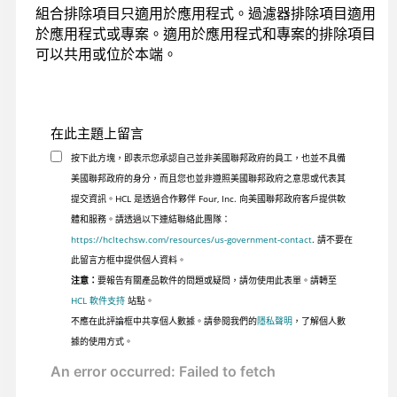
組合排除項目只適用於應用程式。過濾器排除項目適用
於應用程式或專案。適用於應用程式和專案的排除項目
可以共用或位於本端。
在此主題上留言
按下此方塊，即表示您承認自己並非美國聯邦政府的員工，也並不具備
美國聯邦政府的身分，而且您也並非遵照美國聯邦政府之意思或代表其
提交資訊。HCL 是透過合作夥伴 Four, Inc. 向美國聯邦政府客戶提供軟
體和服務。請透過以下連結聯絡此團隊：
https://hcltechsw.com/resources/us-government-contact
. 請不要在
此留言方框中提供個人資料。
注意：
要報告有關產品軟件的問題或疑問，請勿使用此表單。請轉至
HCL 軟件支持
站點。
不應在此評論框中共享個人數據。請參閱我們的
隱私聲明
，了解個人數
據的使用方式。