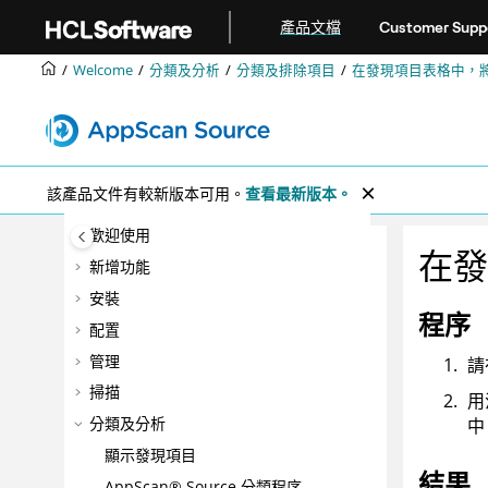
跳转到主要内容
產品文檔
Customer Supp
Welcome
分類及分析
分類及排除項目
在發現項目表格中，
該產品文件有較新版本可用。
查看最新版本。
歡迎使用
在發
新增功能
安裝
程序
配置
管理
請
掃描
用
分類及分析
中
顯示發現項目
結果
AppScan® Source
分類程序