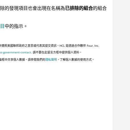
除的發現項目也會出現在名稱為
已排除的組合
的組合
目
中的指示。
聯邦政府之意思或代表其提交資訊。HCL 是透過合作夥伴 Four, Inc.
us-government-contact
. 請不要在此留言方框中提供個人資料。
論框中共享個人數據。請參閱我們的
隱私聲明
，了解個人數據的使用方式。