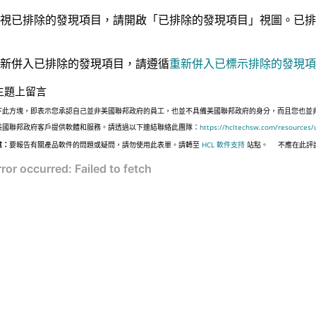
視已排除的發現項目，請開啟「已排除的發現項目」視圖。已排
新併入已排除的發現項目，請遵循
重新併入已標示排除的發現項
主題上留言
下此方塊，即表示您承認自己並非美國聯邦政府的員工，也並不具備美國聯邦政府的身分，而且您也並非遵照美國
美國聯邦政府客戶提供軟體和服務。請透過以下連結聯絡此團隊：
https://hcltechsw.com/resources/
意：
要報告有關產品軟件的問題或疑問，請勿使用此表單。請轉至
HCL 軟件支持
站點。
不應在此評