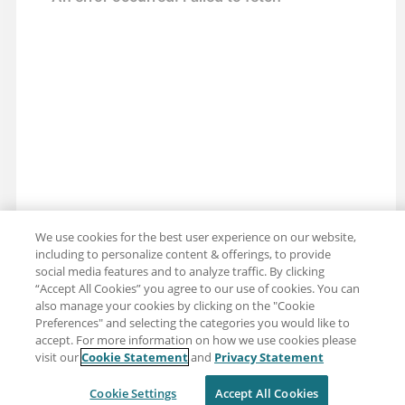
We use cookies for the best user experience on our website,
including to personalize content & offerings, to provide
social media features and to analyze traffic. By clicking
“Accept All Cookies” you agree to our use of cookies. You can
also manage your cookies by clicking on the "Cookie
分享：電子郵件
推特
Preferences" and selecting the categories you would like to
accept. For more information on how we use cookies please
免責聲明
隱私
使用條款
visit our
Cookie Statement
and
Privacy Statement
Cookie Settings
Cookie Settings
Accept All Cookies