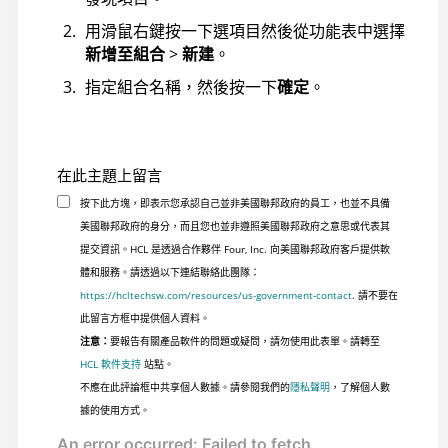
用滑鼠右鍵按一下選項目然後從功能表中選擇
新增至組合
>
新建
。
指定組合名稱，然後按一下
確定
。
在此主題上留言
按下此方塊，即表示您承認自己並非美國聯邦政府的員工，也並不具備
美國聯邦政府的身分，而且您也並非遵照美國聯邦政府之意思或代表其
提交資訊。HCL 是透過合作夥伴 Four, Inc. 向美國聯邦政府客戶提供軟
體和服務。請透過以下連結聯絡此團隊：
https://hcltechsw.com/resources/us-government-contact
. 請不要在
此留言方框中提供個人資料。
注意：
要報告有關產品軟件的問題或疑問，請勿使用此表單。請轉至
HCL 軟件支持
站點。
不應在此評論框中共享個人數據。請參閱我們的
隱私聲明
，了解個人數
據的使用方式。