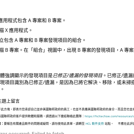
 應用程式包含 A 專案和 B 專案。
描 X 應用程式。
立包含 A 專案和 B 專案發現項目的組合。
描 B 專案。在「組合」視圖中，出現 B 專案的發現項目，A 
體強調顯示的發現項目是
已修正/遺漏的發現項目
。已修正/遺
現項目識別為已修正/遺漏，是因為已將它解決、移除，或未掃
。
主題上留言
下此方塊，即表示您承認自己並非美國聯邦政府的員工，也並不具備美國聯邦政府的身分，而且您也並非遵照美國
美國聯邦政府客戶提供軟體和服務。請透過以下連結聯絡此團隊：
https://hcltechsw.com/resources/
意：
要報告有關產品軟件的問題或疑問，請勿使用此表單。請轉至
HCL 軟件支持
站點。
不應在此評