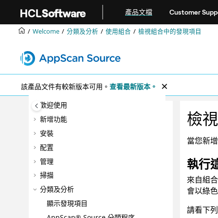
跳转到主要内容
產品文檔
Customer Supp
Welcome
分類及分析
使用組合
檢視組合中的發現項目
該產品文件有較新版本可用。
查看最新版本。
歡迎使用
檢視
新增功能
安裝
當您新增
配置
執行
管理
掃描
來自組合
分類及分析
會以綠色
顯示發現項目
請看下列
AppScan® Source
分類程序