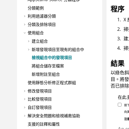
程序
分類範例
利用過濾器分類
X
分類及排除項目
掃
使用組合
建
建立組合
掃
新增發現項目至現有的組合中
檢視組合中的發現項目
結果
將組合儲存至檔案
以綠色斜
新增附註至組合
目。將發
使用靜態分析修正程式群組
否已排除
修改發現項目
在此
比較發現項目
按
自訂發現項目
向
解決安全問題和檢視補救協助
注
支援的註釋和屬性