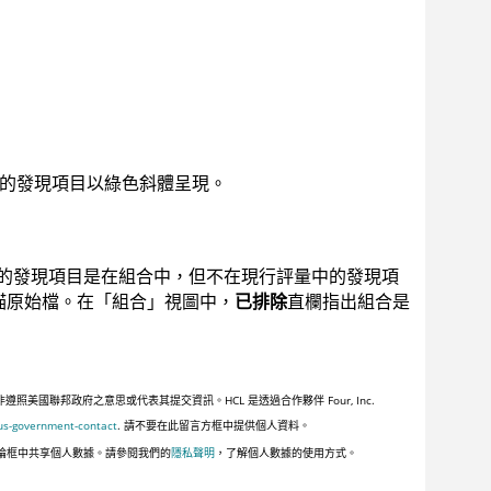
專案的發現項目以綠色斜體呈現。
漏的發現項目是在組合中，但不在現行評量中的發現項
描原始檔。在「組合」視圖中，
已排除
直欄指出組合是
聯邦政府之意思或代表其提交資訊。HCL 是透過合作夥伴 Four, Inc.
us-government-contact
. 請不要在此留言方框中提供個人資料。
論框中共享個人數據。請參閱我們的
隱私聲明
，了解個人數據的使用方式。