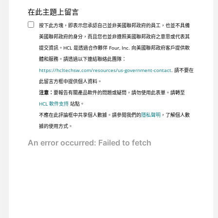
在此主題上留言
按下此方塊，即表示您承認自己並非美國聯邦政府的員工，也並不具備
美國聯邦政府的身分，而且您也並非遵照美國聯邦政府之意思或代表其
提交資訊。HCL 是透過合作夥伴 Four, Inc. 向美國聯邦政府客戶提供軟
體和服務。請透過以下連結聯絡此團隊：
https://hcltechsw.com/resources/us-government-contact
. 請不要在
此留言方框中提供個人資料。
注意：
要報告有關產品軟件的問題或疑問，請勿使用此表單。請轉至
HCL 軟件支持
站點。
不應在此評論框中共享個人數據。請參閱我們的
隱私聲明
，了解個人數
據的使用方式。