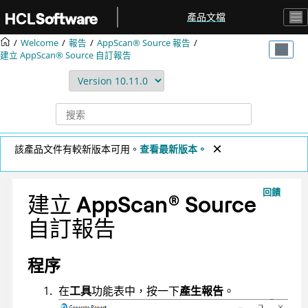
跳转到主要内容
產品文檔
Welcome
報告
AppScan® Source
報告
建立
AppScan® Source
自訂報告
該產品文件有較新版本可用。
查看最新版本。
回饋
建立
AppScan
®
Source
自訂報告
程序
在
工具
功能表中，按一下
產生報告
。