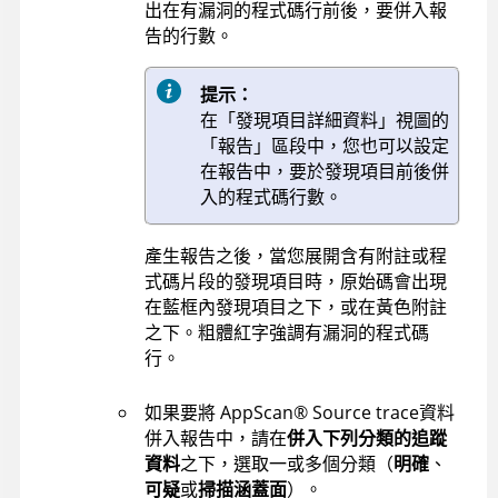
出在有漏洞的程式碼行前後，要併入報
告的行數。
提示：
在「發現項目詳細資料」視圖的
「報告」區段中，您也可以設定
在報告中，要於發現項目前後併
入的程式碼行數。
產生報告之後，當您展開含有附註或程
式碼片段的發現項目時，原始碼會出現
在藍框內發現項目之下，或在黃色附註
之下。粗體紅字強調有漏洞的程式碼
行。
如果要將
AppScan
®
Source trace
資料
併入報告中，請在
併入下列分類的追蹤
資料
之下，選取一或多個分類（
明確
、
可疑
或
掃描涵蓋面
）。