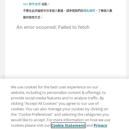
HCL 軟件支持
站點。
不應在此評論框中共享個人數據。請參閱我們的
隱私聲明
，了解個人數
據的使用方式。
We use cookies for the best user experience on our
website, including to personalize content & offerings, to
provide social media features and to analyze traffic. By
clicking “Accept All Cookies” you agree to our use of
cookies. You can also manage your cookies by clicking on
the "Cookie Preferences" and selecting the categories you
would like to accept. For more information on how we use
cookies please visit our
Cookie Statement
and
Privacy
分享：電子郵件
推特