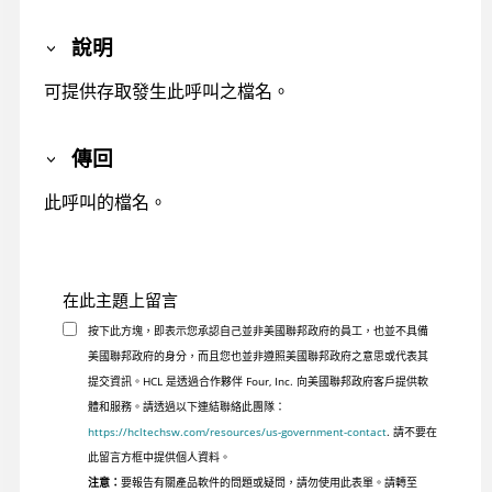
說明
可提供存取發生此呼叫之檔名。
傳回
此呼叫的檔名。
在此主題上留言
按下此方塊，即表示您承認自己並非美國聯邦政府的員工，也並不具備
美國聯邦政府的身分，而且您也並非遵照美國聯邦政府之意思或代表其
提交資訊。HCL 是透過合作夥伴 Four, Inc. 向美國聯邦政府客戶提供軟
體和服務。請透過以下連結聯絡此團隊：
https://hcltechsw.com/resources/us-government-contact
. 請不要在
此留言方框中提供個人資料。
注意：
要報告有關產品軟件的問題或疑問，請勿使用此表單。請轉至