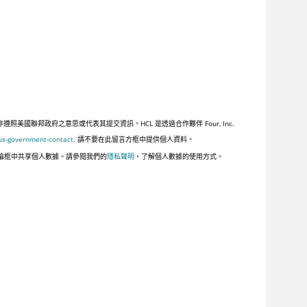
聯邦政府之意思或代表其提交資訊。HCL 是透過合作夥伴 Four, Inc.
us-government-contact
. 請不要在此留言方框中提供個人資料。
論框中共享個人數據。請參閱我們的
隱私聲明
，了解個人數據的使用方式。