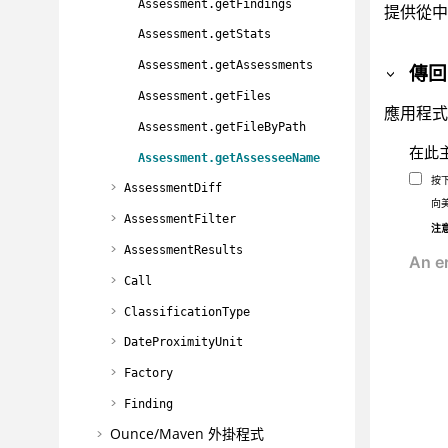
Assessment.getFindings
提供從中
Assessment.getStats
Assessment.getAssessments
傳回
Assessment.getFiles
應用程式
Assessment.getFileByPath
在此
Assessment.getAssesseeName
按
AssessmentDiff
向
AssessmentFilter
注
AssessmentResults
Call
ClassificationType
DateProximityUnit
Factory
Finding
Ounce/Maven 外掛程式