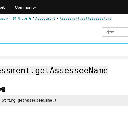
ort
Community
ccess API 類別和方法
Assessment
Assessment.getAssesseeName
essment.getAssesseeName
檔
 String getAssesseeName()