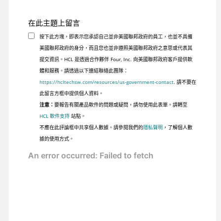
在此主題上留言
按下此方塊，即表示您承認自己並非美國聯邦政府的員工，也並不具備
美國聯邦政府的身分，而且您也並非遵照美國聯邦政府之意思或代表其
提交資訊。HCL 是透過合作夥伴 Four, Inc. 向美國聯邦政府客戶提供軟
體和服務。請透過以下連結聯絡此團隊：
https://hcltechsw.com/resources/us-government-contact
. 請不要在
此留言方框中提供個人資料。
注意：
要報告有關產品軟件的問題或疑問，請勿使用此表單。請轉至
HCL 軟件支持
站點。
不應在此評論框中共享個人數據。請參閱我們的
隱私聲明
，了解個人數
據的使用方式。