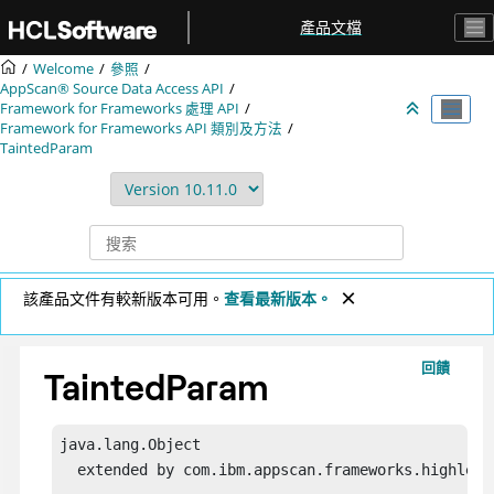
跳转到主要内容
產品文檔
Welcome
參照
AppScan® Source
Data Access API
Framework for Frameworks 處理 API
Framework for Frameworks API 類別及方法
TaintedParam
該產品文件有較新版本可用。
查看最新版本。
回饋
TaintedParam
java.lang.Object

  extended by com.ibm.appscan.frameworks.highleve