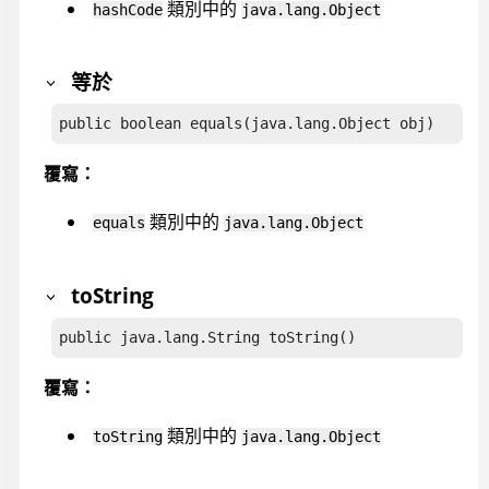
類別中的
hashCode
java.lang.Object
等於
public boolean equals(java.lang.Object obj)
覆寫：
類別中的
equals
java.lang.Object
toString
public java.lang.String toString()
覆寫：
類別中的
toString
java.lang.Object