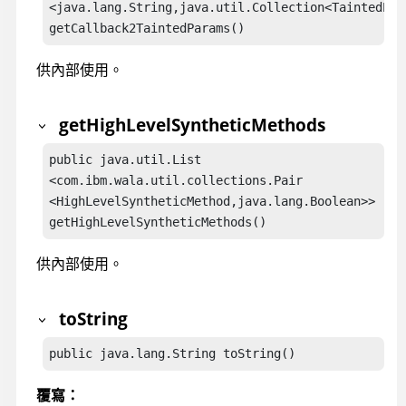
<java.lang.String,java.util.Collection<TaintedPara
getCallback2TaintedParams()
供內部使用。
getHighLevelSyntheticMethods
public java.util.List

<com.ibm.wala.util.collections.Pair

<HighLevelSyntheticMethod,java.lang.Boolean>> 

getHighLevelSyntheticMethods()
供內部使用。
toString
public java.lang.String toString()
覆寫：