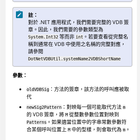
註：
對於 .NET 應用程式，我們需要完整的 VDB 簽
章。因此，我們需要的參數類型為
等而非
。若要查看從完整名
System.Int32
int
稱到通常在 VDB 中使用之名稱的完整對應，
請參閱
DotNetVDBUtil.systemName2VDBShortName
參數：
：方法的簽章，該方法的呼叫應被取
oldVDBSig
代
：對映每一個可能取代方法
newSig2Pattern
m
的 VDB 簽章，將
從整數參數位置對映到
M
。如果適當位置中的字串常數參數符
Patterns
合某個呼叫位置上
中的型樣，則會取代為
。
M
m