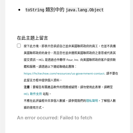
類別中的
toString
java.lang.Object
在此主題上留言
按下此方塊，即表示您承認自己並非美國聯邦政府的員工，也並不具備
美國聯邦政府的身分，而且您也並非遵照美國聯邦政府之意思或代表其
提交資訊。HCL 是透過合作夥伴 Four, Inc. 向美國聯邦政府客戶提供軟
體和服務。請透過以下連結聯絡此團隊：
https://hcltechsw.com/resources/us-government-contact
. 請不要在
此留言方框中提供個人資料。
注意：
要報告有關產品軟件的問題或疑問，請勿使用此表單。請轉至
HCL 軟件支持
站點。
不應在此評論框中共享個人數據。請參閱我們的
隱私聲明
，了解個人數
據的使用方式。