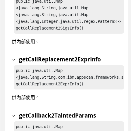
public java.util.Map

<java.lang.String,java.util.Map

<java.lang.String,java.util.Map

<java.lang.Integer,java.util.regex.Pattern>>>

getCallReplacement2SigsInfo()
供內部使用。
getCallReplacement2ExprInfo
public java.util.Map

<java.lang.String,com.ibm.appscan.frameworks.spec
getCallReplacement2ExprInfo()
供內部使用。
getCallback2TaintedParams
public java.util.Map
