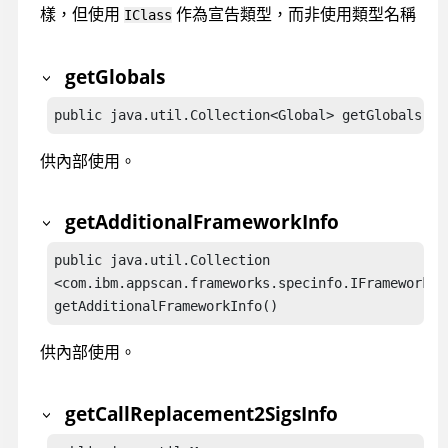
樣，但使用
作為宣告類型，而非使用類型名稱
IClass
getGlobals
public java.util.Collection<Global> getGlobals()
供內部使用。
getAdditionalFrameworkInfo
public java.util.Collection

<com.ibm.appscan.frameworks.specinfo.IFrameworkInf
getAdditionalFrameworkInfo()
供內部使用。
getCallReplacement2SigsInfo