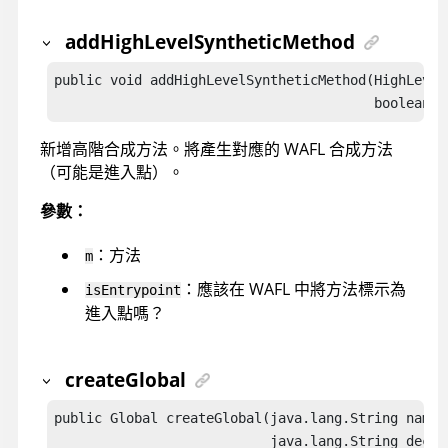
addHighLevelSyntheticMethod
public void addHighLevelSyntheticMethod(HighLevel
                                        boolean i
新增高階合成方法。將產生對應的 WAFL 合成方法
（可能是進入點）。
參數：
：方法
m
：應該在 WAFL 中將方法標示為
isEntrypoint
進入點嗎？
createGlobal
public Global createGlobal(java.lang.String name,

                           java.lang.String declar