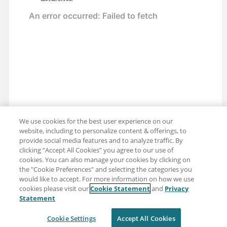
We use cookies for the best user experience on our
website, including to personalize content & offerings, to
provide social media features and to analyze traffic. By
clicking “Accept All Cookies” you agree to our use of
cookies. You can also manage your cookies by clicking on
the "Cookie Preferences" and selecting the categories you
would like to accept. For more information on how we use
cookies please visit our
Cookie Statement
and
Privacy
分享：电子邮件
推特
Statement
免责声明
隐私
使用条款
Cookie Settings
Accept All Cookies
Cookie Settings