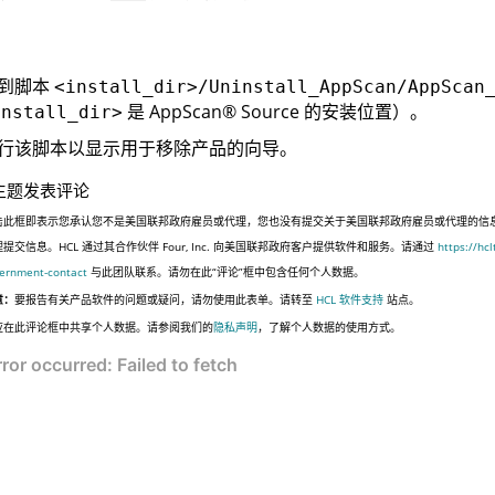
到脚本
<install_dir>/Uninstall_AppScan/AppScan
是
AppScan
®
Source
的安装位置
）
。
install_dir>
行该脚本以显示用于移除产品的向导。
主题发表评论
击此框即表示您承认您不是美国联邦政府雇员或代理，您也没有提交关于美国联邦政府雇员或代理的信
提交信息。HCL 通过其合作伙伴 Four, Inc. 向美国联邦政府客户提供软件和服务。请通过
https://hc
ernment-contact
与此团队联系。请勿在此“评论”框中包含任何个人数据。
意：
要报告有关产品软件的问题或疑问，请勿使用此表单。请转至
HCL 软件支持
站点。
应在此评论框中共享个人数据。请参阅我们的
隐私声明
，了解个人数据的使用方式。