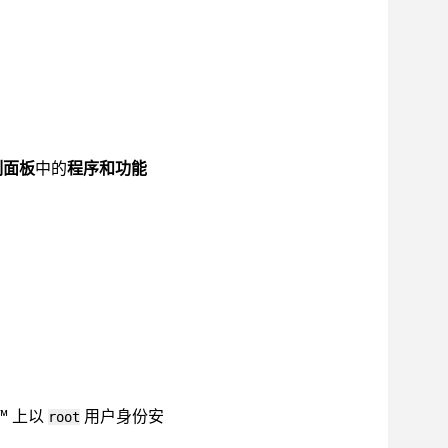
制面板
中的
程序和功能
。
™
上以
用户身份安
root