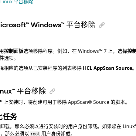
 Linux 平台移除
icrosoft
™
Windows
™
平台移除
用
控制面板
选项移除程序。例如，在
Windows
™
7 上，选择
控
件
选项。
择相应的选项从已安装程序的列表移除
HCL AppScan Source
inux
™
平台移除
™
上安装时，将创建可用于移除
AppScan
®
Source
的脚本。
此任务
行卸载，那么必须以进行安装时的用户身份卸载。如果您在
Linux
件，那么必须以
用户身份卸载。
root