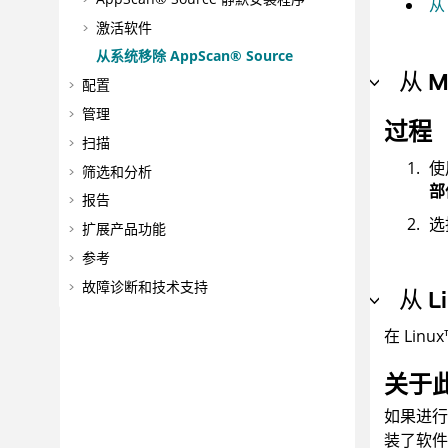
从
激活软件
从系统移除
AppScan® Source
从
M
配置
管理
过程
扫描
使
筛选和分析
部
报告
选
扩展产品功能
参考
故障诊断和技术支持
从
L
在
Linux
关于
如果进
装了软