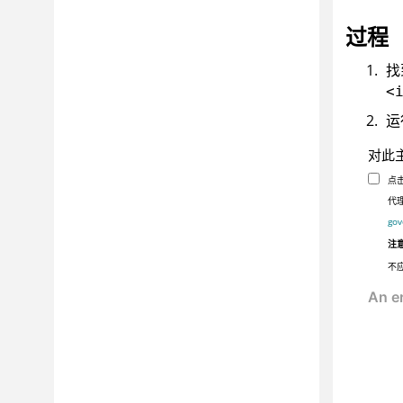
过程
找
<
运
对此
点
代理
gov
注
不