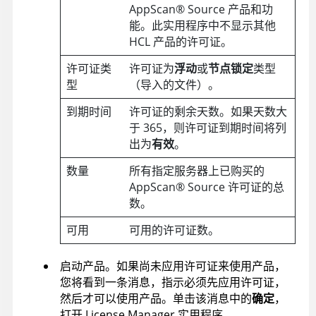
AppScan
®
Source
产品和功
能。此实用程序中不显示其他
HCL 产品的许可证。
许可证类
许可证为
浮动
或
节点锁定
类型
型
（导入的文件）。
到期时间
许可证的剩余天数。如果天数大
于 365，则许可证到期时间将列
出为
有效
。
数量
所有指定服务器上已购买的
AppScan
®
Source
许可证的总
数。
可用
可用的许可证数。
启动产品。如果尚未应用许可证来使用产品，
您将看到一条消息，指示必须先应用许可证，
然后才可以使用产品。单击该消息中的
确定
，
打开 License Manager 实用程序。