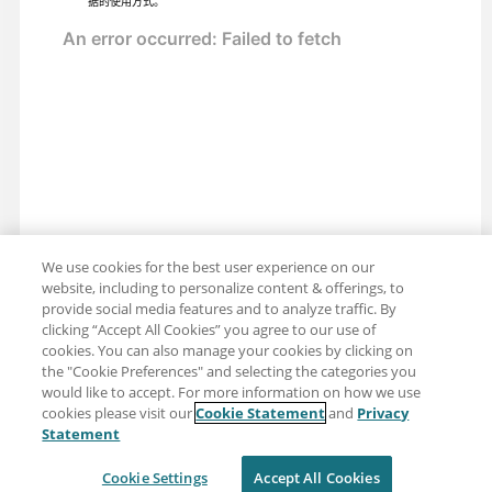
据的使用方式。
We use cookies for the best user experience on our
website, including to personalize content & offerings, to
provide social media features and to analyze traffic. By
clicking “Accept All Cookies” you agree to our use of
cookies. You can also manage your cookies by clicking on
the "Cookie Preferences" and selecting the categories you
would like to accept. For more information on how we use
cookies please visit our
Cookie Statement
and
Privacy
分享：电子邮件
推特
Statement
免责声明
隐私
使用条款
Cookie Settings
Accept All Cookies