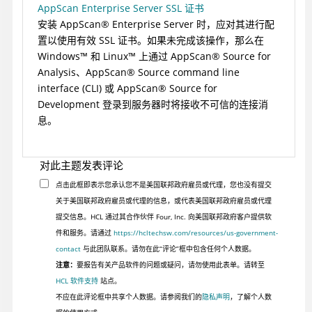
AppScan Enterprise Server SSL 证书
安装
AppScan
®
Enterprise Server
时，应对其进行配
置以使用有效 SSL 证书。如果未完成该操作，那么在
Windows
™
和
Linux
™
上通过
AppScan
®
Source for
Analysis
、
AppScan
®
Source command line
interface (CLI)
或
AppScan
®
Source for
Development
登录到服务器时将接收不可信的连接消
息。
对此主题发表评论
点击此框即表示您承认您不是美国联邦政府雇员或代理，您也没有提交
关于美国联邦政府雇员或代理的信息，或代表美国联邦政府雇员或代理
提交信息。HCL 通过其合作伙伴 Four, Inc. 向美国联邦政府客户提供软
件和服务。请通过
https://hcltechsw.com/resources/us-government-
contact
与此团队联系。请勿在此“评论”框中包含任何个人数据。
注意：
要报告有关产品软件的问题或疑问，请勿使用此表单。请转至
HCL 软件支持
站点。
不应在此评论框中共享个人数据。请参阅我们的
隐私声明
，了解个人数