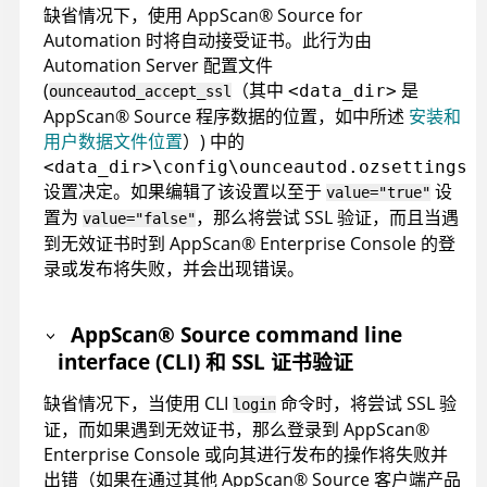
缺省情况下，使用
AppScan
®
Source for
Automation
时将自动接受证书。此行为由
Automation Server
配置文件
(
（其中
是
<data_dir>
ounceautod_accept_ssl
AppScan
®
Source
程序数据的位置，如中所述
安装和
用户数据文件位置
）
) 中的
<data_dir>\config\ounceautod.ozsettings
设置决定。如果编辑了该设置以至于
设
value="true"
置为
，那么将尝试 SSL 验证，而且当遇
value="false"
到无效证书时到
AppScan
®
Enterprise Console
的登
录或发布将失败，并会出现错误。
AppScan
®
Source command line
interface (CLI)
和 SSL 证书验证
缺省情况下，当使用
CLI
命令时，将尝试 SSL 验
login
证，而如果遇到无效证书，那么登录到
AppScan
®
Enterprise Console
或向其进行发布的操作将失败并
出错（如果在通过其他
AppScan
®
Source
客户端产品