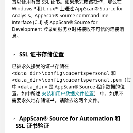
置以使用有效 SSL 证书。如果未完成该操作，那么在
Windows
™
和
Linux
™
上通过
AppScan
®
Source for
Analysis
、
AppScan
®
Source command line
interface (CLI)
或
AppScan
®
Source for
Development
登录到服务器时将接收不可信的连接消
息。
SSL 证书存储位置
已被永久接受的证书存储在
和
<data_dir>\config\cacertspersonal
（其
<data_dir>\config\cacertspersonal.pem
中
是
AppScan
®
Source
程序数据的位
<data_dir>
置，如中所述
安装和用户数据文件位置
）
中。如果不
需要永久地存储证书，请除去这两个文件。
AppScan
®
Source for Automation
和
SSL 证书验证